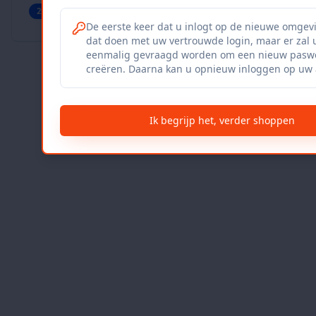
27
producten
Geverifieerd
Bekijk winkel
De eerste keer dat u inlogt op de nieuwe omgev
dat doen met uw vertrouwde login, maar er zal 
eenmalig gevraagd worden om een nieuw paswo
creëren. Daarna kan u opnieuw inloggen op uw 
Ik begrijp het, verder shoppen