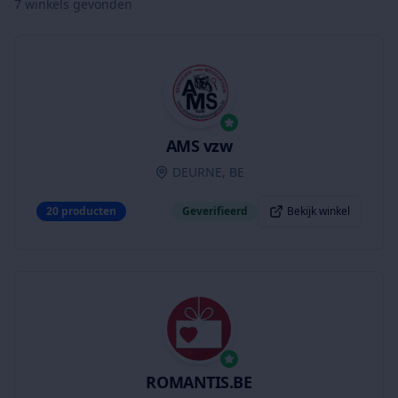
7
winkels gevonden
AMS vzw
DEURNE, BE
20
producten
Geverifieerd
Bekijk winkel
ROMANTIS.BE