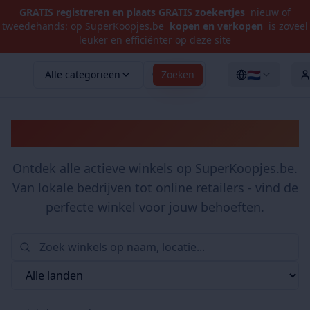
GRATIS registreren en plaats GRATIS zoekertjes
nieuw of
tweedehands: op SuperKoopjes.be
kopen en verkopen
is zoveel
leuker en efficiënter op deze site
🇳🇱
Alle categorieën
Zoeken
Winkels
Ontdek alle actieve winkels op SuperKoopjes.be.
Van lokale bedrijven tot online retailers - vind de
perfecte winkel voor jouw behoeften.