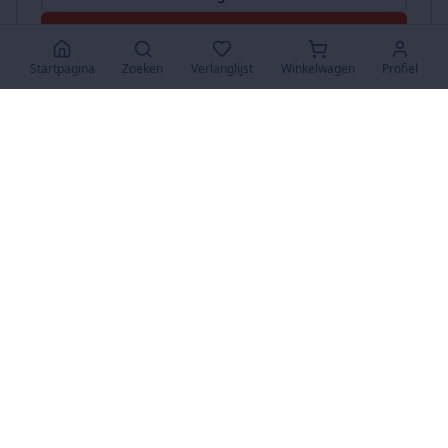
Accepteer Alles
Startpagina
Zoeken
Verlanglijst
Winkelwagen
Profiel
www.SuperKoopjes.be
De plaats voor koopjes en veilingen
Over Ons
Over ons
Contact
FAQ