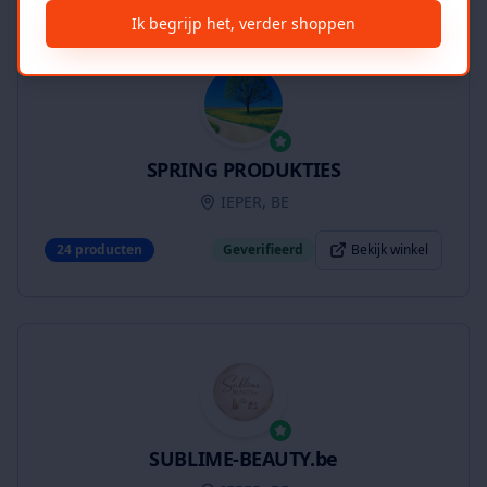
Ik begrijp het, verder shoppen
SPRING PRODUKTIES
IEPER, BE
24
producten
Geverifieerd
Bekijk winkel
SUBLIME-BEAUTY.be