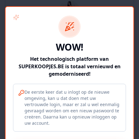
SUPERKOOPJES.BE
WOW!
2
producten
Geverifieerd
Bekijk winkel
Het technologisch platform van
SUPERKOOPJES.BE is totaal vernieuwd en
gemoderniseerd!
De eerste keer dat u inlogt op de nieuwe
omgeving, kan u dat doen met uw
Iepers Kwartier
vertrouwde login, maar er zal u wel eenmalig
gevraagd worden om een nieuw paswoord te
Ieper, BE
creëren. Daarna kan u opnieuw inloggen op
uw account.
1120
producten
Geverifieerd
Bekijk winkel