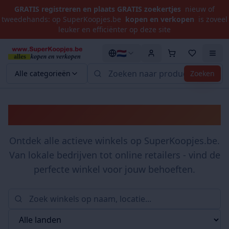
GRATIS registreren en plaats GRATIS zoekertjes
nieuw of
tweedehands: op SuperKoopjes.be
kopen en verkopen
is zoveel
leuker en efficiënter op deze site
🇳🇱
Alle categorieën
Zoeken
Winkels
Ontdek alle actieve winkels op SuperKoopjes.be.
Van lokale bedrijven tot online retailers - vind de
perfecte winkel voor jouw behoeften.