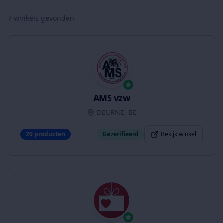
7
winkels gevonden
AMS vzw
DEURNE, BE
20
producten
Geverifieerd
Bekijk winkel