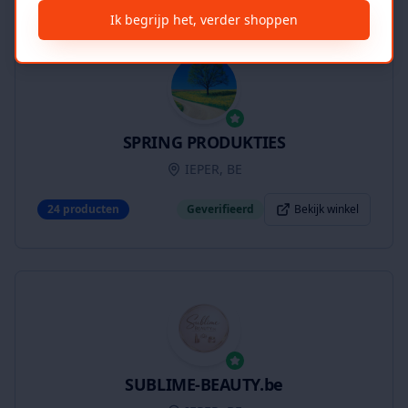
Ik begrijp het, verder shoppen
SPRING PRODUKTIES
IEPER, BE
24
producten
Geverifieerd
Bekijk winkel
SUBLIME-BEAUTY.be