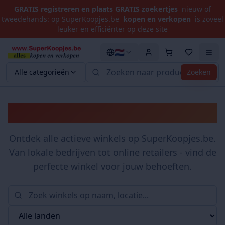
GRATIS registreren en plaats GRATIS zoekertjes
nieuw of
tweedehands: op SuperKoopjes.be
kopen en verkopen
is zoveel
leuker en efficiënter op deze site
🇳🇱
Alle categorieën
Zoeken
Winkels
Ontdek alle actieve winkels op SuperKoopjes.be.
Van lokale bedrijven tot online retailers - vind de
perfecte winkel voor jouw behoeften.