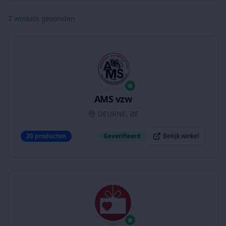
7
winkels gevonden
AMS vzw
DEURNE, BE
20
producten
Geverifieerd
Bekijk winkel