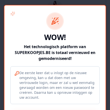
SUPERKOOPJES.BE
WOW!
2
producten
Geverifieerd
Bekijk winkel
Het technologisch platform van
SUPERKOOPJES.BE is totaal vernieuwd en
gemoderniseerd!
De eerste keer dat u inlogt op de nieuwe
omgeving, kan u dat doen met uw
Iepers Kwartier
vertrouwde login, maar er zal u wel eenmalig
gevraagd worden om een nieuw paswoord te
Ieper, BE
creëren. Daarna kan u opnieuw inloggen op
uw account.
1120
producten
Geverifieerd
Bekijk winkel