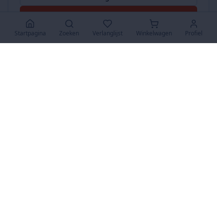
Accepteer Alles
Startpagina
Zoeken
Verlanglijst
Winkelwagen
Profiel
www.SuperKoopjes.be
De plaats voor koopjes en veilingen
Over Ons
Over ons
Contact
FAQ