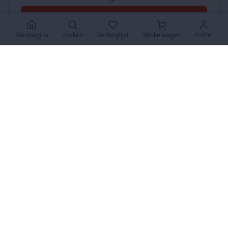
Accepteer Alles
Startpagina
Zoeken
Verlanglijst
Winkelwagen
Profiel
www.SuperKoopjes.be
De plaats voor koopjes en veilingen
Over Ons
Over ons
Contact
FAQ