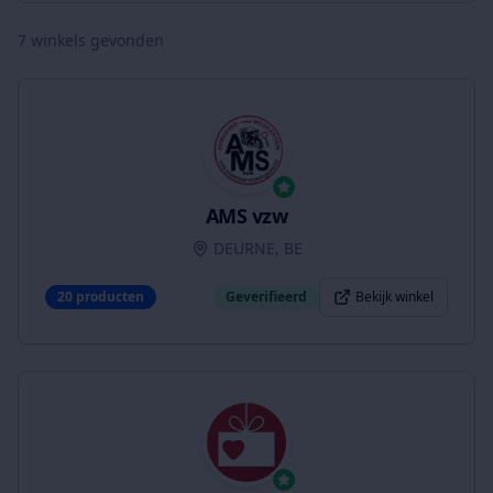
7
winkels gevonden
AMS vzw
DEURNE, BE
20
producten
Geverifieerd
Bekijk winkel