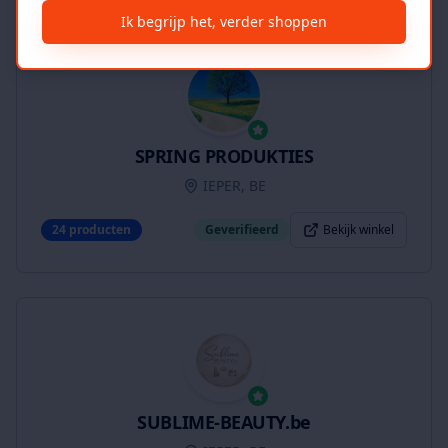
Ik begrijp het, verder shoppen
SPRING PRODUKTIES
IEPER, BE
24
producten
Geverifieerd
Bekijk winkel
SUBLIME-BEAUTY.be