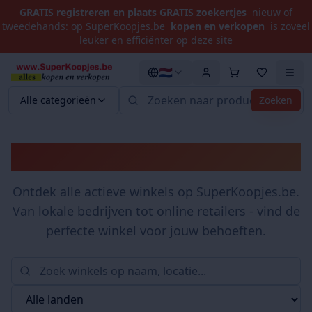
GRATIS registreren en plaats GRATIS zoekertjes
nieuw of
tweedehands: op SuperKoopjes.be
kopen en verkopen
is zoveel
leuker en efficiënter op deze site
🇳🇱
Alle categorieën
Zoeken
Winkels
Ontdek alle actieve winkels op SuperKoopjes.be.
Van lokale bedrijven tot online retailers - vind de
perfecte winkel voor jouw behoeften.