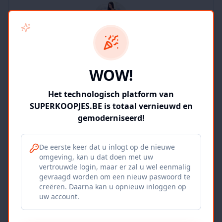
SUPERKOOPJES.BE
WOW!
2
producten
Geverifieerd
Bekijk winkel
Het technologisch platform van
SUPERKOOPJES.BE is totaal vernieuwd en
gemoderniseerd!
De eerste keer dat u inlogt op de nieuwe
omgeving, kan u dat doen met uw
Iepers Kwartier
vertrouwde login, maar er zal u wel eenmalig
gevraagd worden om een nieuw paswoord te
Ieper, BE
creëren. Daarna kan u opnieuw inloggen op
uw account.
1120
producten
Geverifieerd
Bekijk winkel