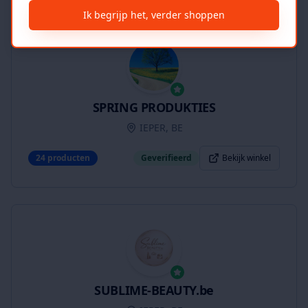
Ik begrijp het, verder shoppen
SPRING PRODUKTIES
IEPER, BE
24
producten
Geverifieerd
Bekijk winkel
SUBLIME-BEAUTY.be