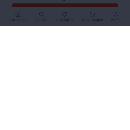
Accepteer Alles
Startpagina
Zoeken
Verlanglijst
Winkelwagen
Profiel
www.SuperKoopjes.be
De plaats voor koopjes en veilingen
Over Ons
Over ons
Contact
FAQ