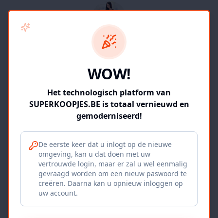
SUPERKOOPJES.BE
WOW!
2
producten
Geverifieerd
Bekijk winkel
Het technologisch platform van
SUPERKOOPJES.BE is totaal vernieuwd en
gemoderniseerd!
De eerste keer dat u inlogt op de nieuwe
omgeving, kan u dat doen met uw
Iepers Kwartier
vertrouwde login, maar er zal u wel eenmalig
gevraagd worden om een nieuw paswoord te
Ieper, BE
creëren. Daarna kan u opnieuw inloggen op
uw account.
1120
producten
Geverifieerd
Bekijk winkel