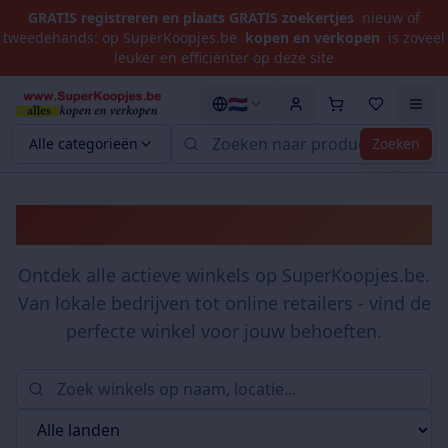
GRATIS registreren en plaats GRATIS zoekertjes
nieuw of
tweedehands: op SuperKoopjes.be
kopen en verkopen
is zoveel
leuker en efficiënter op deze site
🇳🇱
Alle categorieën
Zoeken
Winkels
Ontdek alle actieve winkels op SuperKoopjes.be.
Van lokale bedrijven tot online retailers - vind de
perfecte winkel voor jouw behoeften.