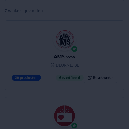
7
winkels gevonden
AMS vzw
DEURNE, BE
20
producten
Geverifieerd
Bekijk winkel