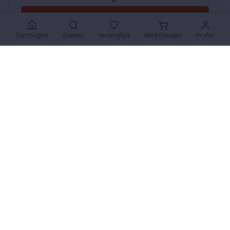
Accepteer Alles
Startpagina
Zoeken
Verlanglijst
Winkelwagen
Profiel
www.SuperKoopjes.be
De plaats voor koopjes en veilingen
Over Ons
Over ons
Contact
FAQ