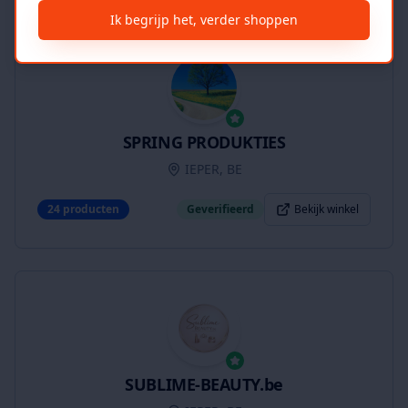
Ik begrijp het, verder shoppen
SPRING PRODUKTIES
IEPER, BE
24
producten
Geverifieerd
Bekijk winkel
SUBLIME-BEAUTY.be