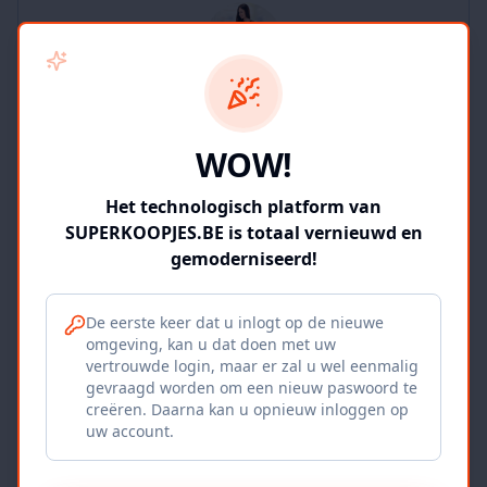
SUPERKOOPJES.BE
WOW!
2
producten
Geverifieerd
Bekijk winkel
Het technologisch platform van
SUPERKOOPJES.BE is totaal vernieuwd en
gemoderniseerd!
De eerste keer dat u inlogt op de nieuwe
omgeving, kan u dat doen met uw
Iepers Kwartier
vertrouwde login, maar er zal u wel eenmalig
gevraagd worden om een nieuw paswoord te
Ieper, BE
creëren. Daarna kan u opnieuw inloggen op
uw account.
1120
producten
Geverifieerd
Bekijk winkel