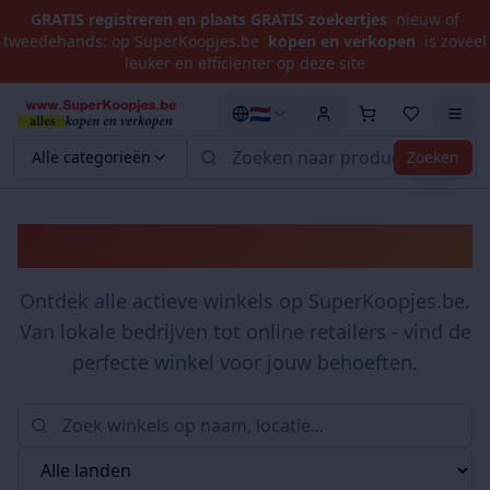
GRATIS registreren en plaats GRATIS zoekertjes
nieuw of
tweedehands: op SuperKoopjes.be
kopen en verkopen
is zoveel
leuker en efficiënter op deze site
🇳🇱
Alle categorieën
Zoeken
Winkels
Ontdek alle actieve winkels op SuperKoopjes.be.
Van lokale bedrijven tot online retailers - vind de
perfecte winkel voor jouw behoeften.