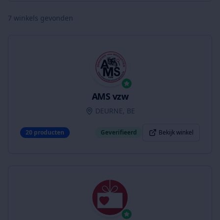
7
winkels gevonden
AMS vzw
DEURNE, BE
20
producten
Geverifieerd
Bekijk winkel