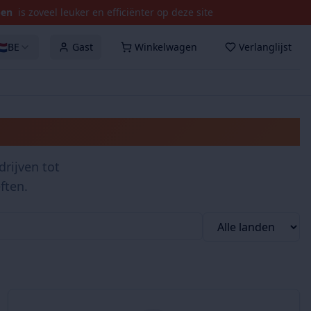
pen
is zoveel leuker en efficiënter op deze site
🇱
BE
Gast
Winkelwagen
Verlanglijst
rijven tot
ften.