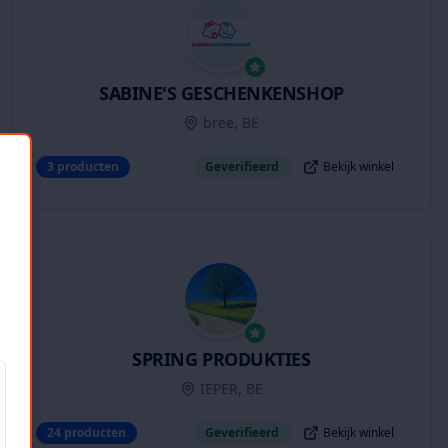
SABINE'S GESCHENKENSHOP
bree, BE
3
producten
Geverifieerd
Bekijk winkel
SPRING PRODUKTIES
IEPER, BE
24
producten
Geverifieerd
Bekijk winkel