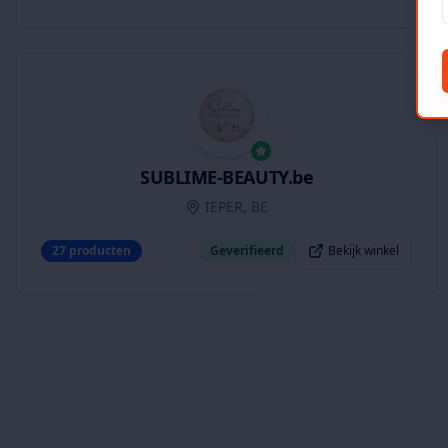
SUBLIME-BEAUTY.be
IEPER, BE
27
producten
Geverifieerd
Bekijk winkel