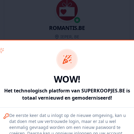
ROMANTIS.BE
IEPER, BE
11
producten
Geverifieerd
Bekijk winkel
WOW!
Het technologisch platform van SUPERKOOPJES.BE is
totaal vernieuwd en gemoderniseerd!
Iepers Kwartier
De eerste keer dat u inlogt op de nieuwe omgeving, kan u
Ieper, BE
dat doen met uw vertrouwde login, maar er zal u wel
eenmalig gevraagd worden om een nieuw paswoord te
1120
producten
Geverifieerd
Bekijk winkel
creëren. Daarna kan u opnieuw inloggen op uw account.