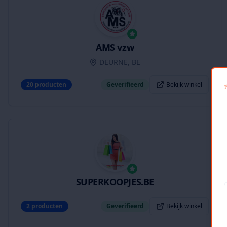
AMS vzw
DEURNE, BE
20
producten
Geverifieerd
Bekijk winkel
SUPERKOOPJES.BE
2
producten
Geverifieerd
Bekijk winkel