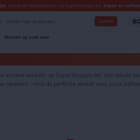
jes
nieuw of tweedehands: op SuperKoopjes.be
kopen en verko

Zoeken
Mensen op zoek naar
Winkels
le actieve winkels op SuperKoopjes.be. Van lokale bed
ne retailers - vind de perfecte winkel voor jouw behoe