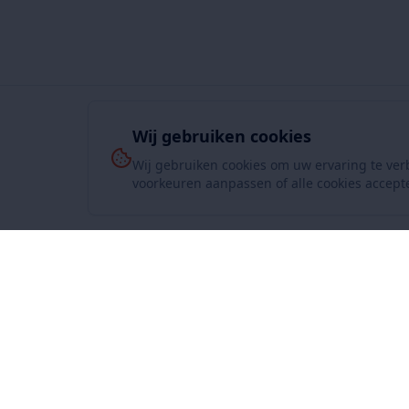
Wij gebruiken cookies
Wij gebruiken cookies om uw ervaring te ver
voorkeuren aanpassen of alle cookies accept
Over On
www.SuperKoopjes.be
De plaats voor koopjes en veilingen
Over ons
Contact