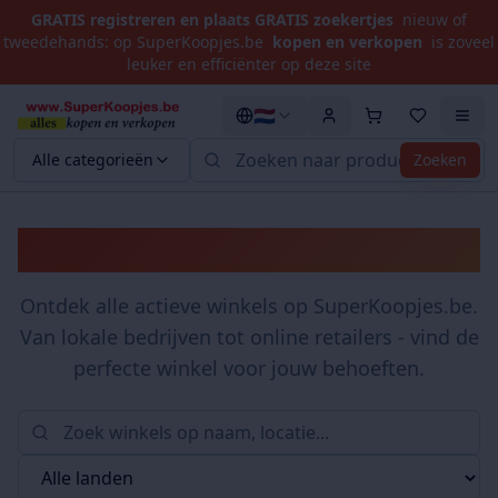
GRATIS registreren en plaats GRATIS zoekertjes
nieuw of
tweedehands: op SuperKoopjes.be
kopen en verkopen
is zoveel
leuker en efficiënter op deze site
🇳🇱
Alle categorieën
Zoeken
Winkels
Ontdek alle actieve winkels op SuperKoopjes.be.
Van lokale bedrijven tot online retailers - vind de
perfecte winkel voor jouw behoeften.