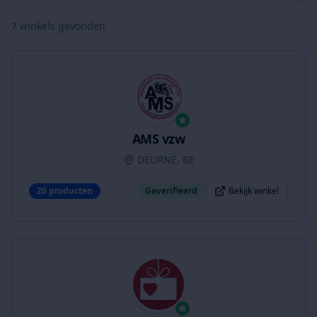
7
winkels gevonden
AMS vzw
DEURNE, BE
20
producten
Geverifieerd
Bekijk winkel