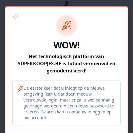
SUPERKOOPJES.BE
WOW!
2
producten
Geverifieerd
Bekijk winkel
Het technologisch platform van
SUPERKOOPJES.BE is totaal vernieuwd en
gemoderniseerd!
De eerste keer dat u inlogt op de nieuwe
omgeving, kan u dat doen met uw
Iepers Kwartier
vertrouwde login, maar er zal u wel eenmalig
gevraagd worden om een nieuw paswoord te
Ieper, BE
creëren. Daarna kan u opnieuw inloggen op
uw account.
1120
producten
Geverifieerd
Bekijk winkel