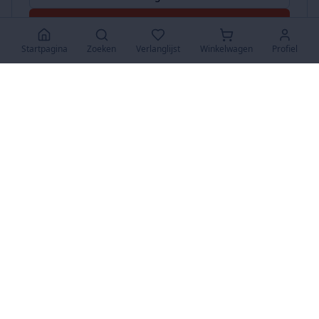
Accepteer Alles
Startpagina
Zoeken
Verlanglijst
Winkelwagen
Profiel
www.SuperKoopjes.be
De plaats voor koopjes en veilingen
Over Ons
Over ons
Contact
FAQ