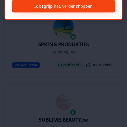
Ik begrijp het, verder shoppen
SPRING PRODUKTIES
IEPER, BE
24
producten
Geverifieerd
Bekijk winkel
SUBLIME-BEAUTY.be