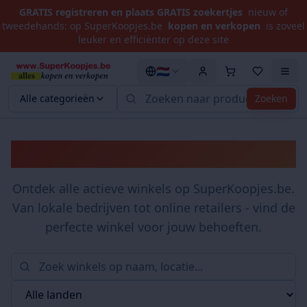
GRATIS registreren en plaats GRATIS zoekertjes
nieuw of
tweedehands: op SuperKoopjes.be
kopen en verkopen
is zoveel
leuker en efficiënter op deze site
🇳🇱
Alle categorieën
Zoeken
Winkels
Ontdek alle actieve winkels op SuperKoopjes.be.
Van lokale bedrijven tot online retailers - vind de
perfecte winkel voor jouw behoeften.