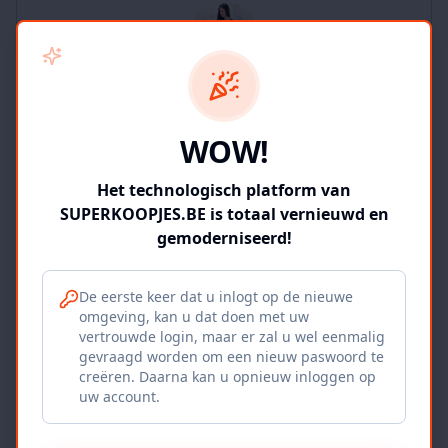
SUPERKOOPJES.BE
WOW!
2
producten
Geverifieerd
Bekijk winkel
Het technologisch platform van
SUPERKOOPJES.BE is totaal vernieuwd en
gemoderniseerd!
De eerste keer dat u inlogt op de nieuwe
omgeving, kan u dat doen met uw
Iepers Kwartier
vertrouwde login, maar er zal u wel eenmalig
gevraagd worden om een nieuw paswoord te
Ieper, BE
creëren. Daarna kan u opnieuw inloggen op
uw account.
1120
producten
Geverifieerd
Bekijk winkel