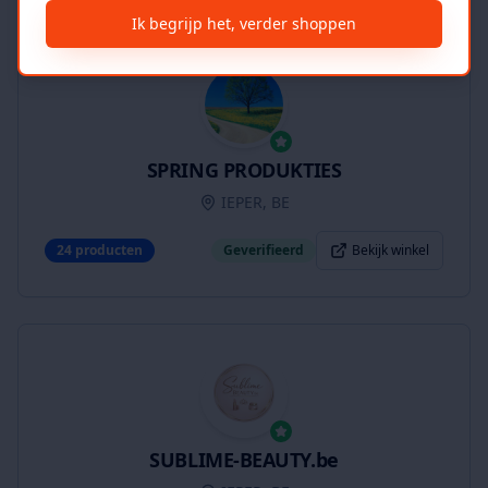
Ik begrijp het, verder shoppen
SPRING PRODUKTIES
IEPER, BE
24
producten
Geverifieerd
Bekijk winkel
SUBLIME-BEAUTY.be