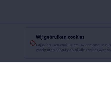
Wij gebruiken cookies
Wij gebruiken cookies om uw ervaring te ver
voorkeuren aanpassen of alle cookies accept
Over On
www.SuperKoopjes.be
De plaats voor koopjes en veilingen
Over ons
Contact