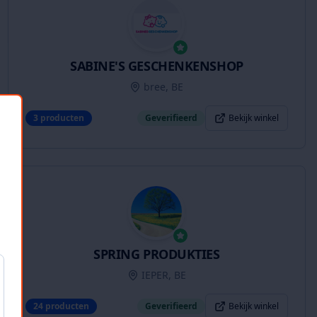
SABINE'S GESCHENKENSHOP
bree, BE
3
producten
Geverifieerd
Bekijk winkel
SPRING PRODUKTIES
IEPER, BE
24
producten
Geverifieerd
Bekijk winkel