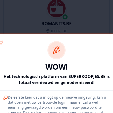
ROMANTIS.BE
IEPER, BE
11
producten
Geverifieerd
Bekijk winkel
WOW!
Het technologisch platform van SUPERKOOPJES.BE is
totaal vernieuwd en gemoderniseerd!
Iepers Kwartier
De eerste keer dat u inlogt op de nieuwe omgeving, kan u
Ieper, BE
dat doen met uw vertrouwde login, maar er zal u wel
eenmalig gevraagd worden om een nieuw paswoord te
1120
producten
Geverifieerd
Bekijk winkel
creëren. Daarna kan u opnieuw inloggen op uw account.