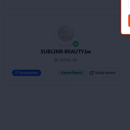
SUBLIME-BEAUTY.be
IEPER, BE
27
producten
Geverifieerd
Bekijk winkel