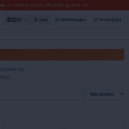
pen
is zoveel leuker en efficiënter op deze site
🇳🇱
BE
Gast
Winkelwagen
Verlanglijst
rijven tot
ften.