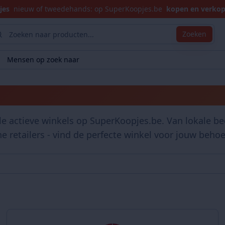
jes
nieuw of tweedehands: op SuperKoopjes.be
kopen en verko
Zoeken
Mensen op zoek naar
Winkels
le actieve winkels op SuperKoopjes.be. Van lokale bed
ne retailers - vind de perfecte winkel voor jouw behoe