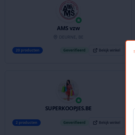
AMS vzw
DEURNE, BE
20
producten
Geverifieerd
Bekijk winkel
SUPERKOOPJES.BE
2
producten
Geverifieerd
Bekijk winkel