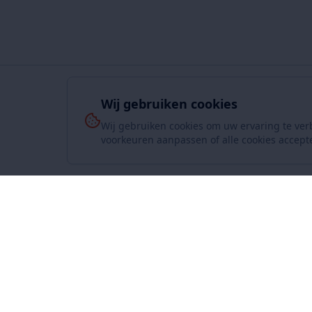
Wij gebruiken cookies
Wij gebruiken cookies om uw ervaring te ver
voorkeuren aanpassen of alle cookies accept
Over On
www.SuperKoopjes.be
De plaats voor koopjes en veilingen
Over ons
Contact