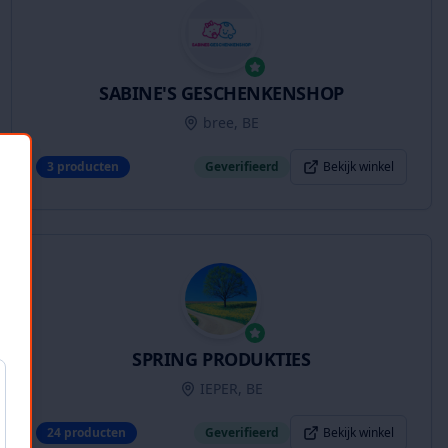
SABINE'S GESCHENKENSHOP
bree, BE
3
producten
Geverifieerd
Bekijk winkel
SPRING PRODUKTIES
IEPER, BE
24
producten
Geverifieerd
Bekijk winkel