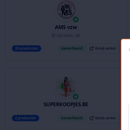
AMS vzw
DEURNE, BE
20
producten
Geverifieerd
Bekijk winkel
SUPERKOOPJES.BE
2
producten
Geverifieerd
Bekijk winkel