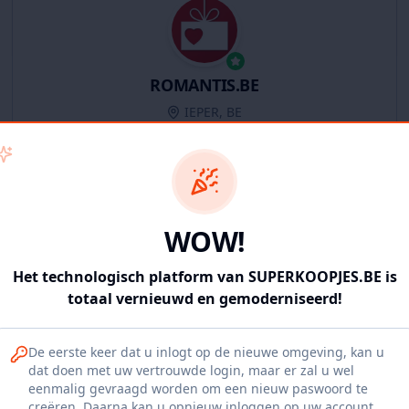
ROMANTIS.BE
IEPER, BE
11
producten
Geverifieerd
Bekijk winkel
WOW!
Het technologisch platform van SUPERKOOPJES.BE is
totaal vernieuwd en gemoderniseerd!
Iepers Kwartier
De eerste keer dat u inlogt op de nieuwe omgeving, kan u
Ieper, BE
dat doen met uw vertrouwde login, maar er zal u wel
eenmalig gevraagd worden om een nieuw paswoord te
1120
producten
Geverifieerd
Bekijk winkel
creëren. Daarna kan u opnieuw inloggen op uw account.