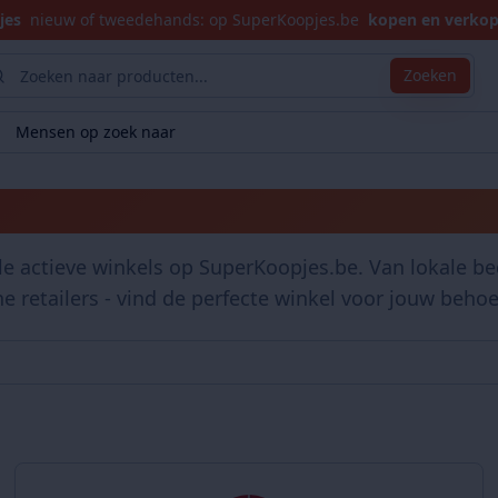
jes
nieuw of tweedehands: op SuperKoopjes.be
kopen en verko
Zoeken
Mensen op zoek naar
Winkels
le actieve winkels op SuperKoopjes.be. Van lokale bed
ne retailers - vind de perfecte winkel voor jouw behoe