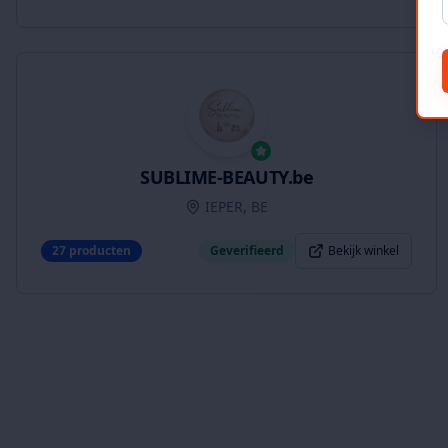
SUBLIME-BEAUTY.be
IEPER, BE
27
producten
Geverifieerd
Bekijk winkel