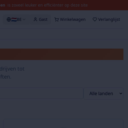
pen
is zoveel leuker en efficiënter op deze site
🇳🇱
BE
Gast
Winkelwagen
Verlanglijst
rijven tot
ften.