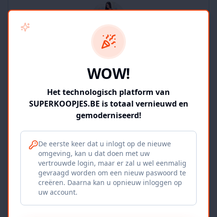
SUPERKOOPJES.BE
WOW!
2
producten
Geverifieerd
Bekijk winkel
Het technologisch platform van
SUPERKOOPJES.BE is totaal vernieuwd en
gemoderniseerd!
De eerste keer dat u inlogt op de nieuwe
omgeving, kan u dat doen met uw
Iepers Kwartier
vertrouwde login, maar er zal u wel eenmalig
gevraagd worden om een nieuw paswoord te
Ieper, BE
creëren. Daarna kan u opnieuw inloggen op
uw account.
1120
producten
Geverifieerd
Bekijk winkel