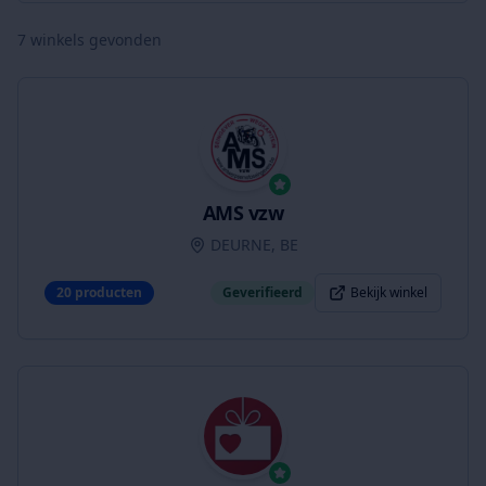
7
winkels gevonden
AMS vzw
DEURNE, BE
20
producten
Geverifieerd
Bekijk winkel