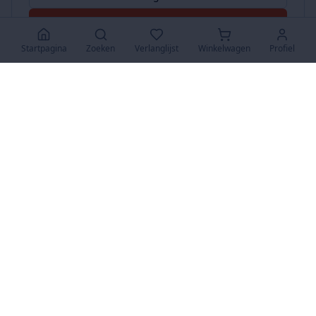
Accepteer Alles
Startpagina
Zoeken
Verlanglijst
Winkelwagen
Profiel
www.SuperKoopjes.be
De plaats voor koopjes en veilingen
Over Ons
Over ons
Contact
FAQ