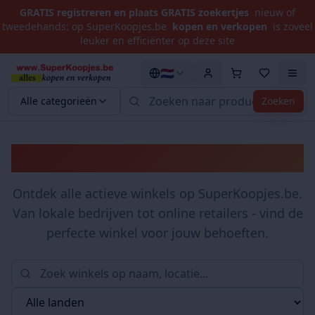
GRATIS registreren en plaats GRATIS zoekertjes
nieuw of
tweedehands: op SuperKoopjes.be
kopen en verkopen
is zoveel
leuker en efficiënter op deze site
🇳🇱
Alle categorieën
Zoeken
Winkels
Ontdek alle actieve winkels op SuperKoopjes.be.
Van lokale bedrijven tot online retailers - vind de
perfecte winkel voor jouw behoeften.