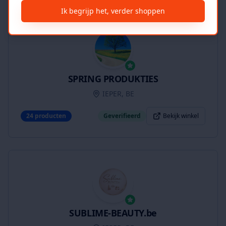
Ik begrijp het, verder shoppen
SPRING PRODUKTIES
IEPER, BE
24
producten
Geverifieerd
Bekijk winkel
SUBLIME-BEAUTY.be