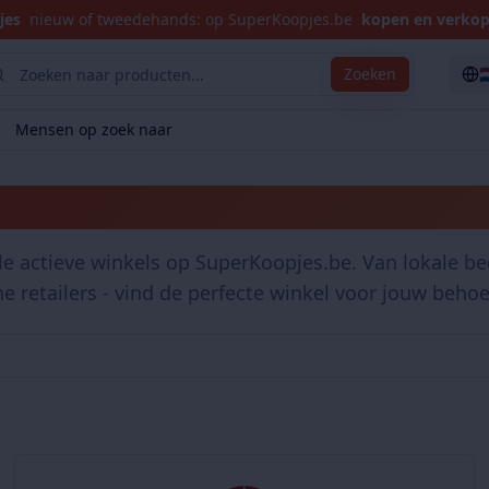
jes
nieuw of tweedehands: op SuperKoopjes.be
kopen en verko

Zoeken
Mensen op zoek naar
Winkels
le actieve winkels op SuperKoopjes.be. Van lokale bed
ne retailers - vind de perfecte winkel voor jouw behoe