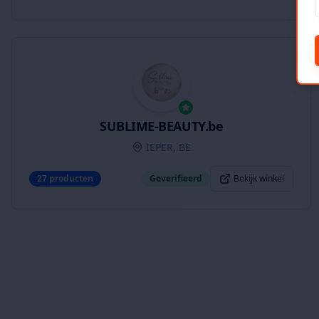
SUBLIME-BEAUTY.be
IEPER, BE
27
producten
Geverifieerd
Bekijk winkel