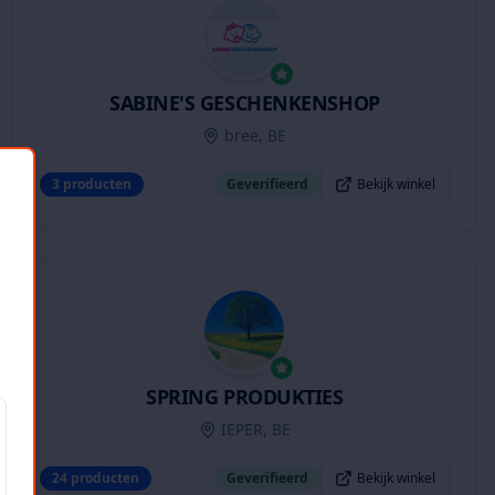
SABINE'S GESCHENKENSHOP
bree, BE
3
producten
Geverifieerd
Bekijk winkel
SPRING PRODUKTIES
IEPER, BE
24
producten
Geverifieerd
Bekijk winkel