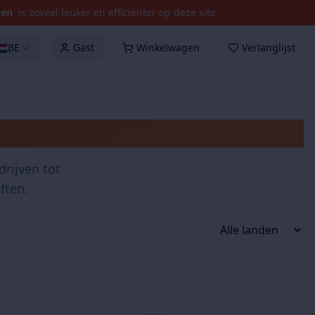
pen
is zoveel leuker en efficiënter op deze site
🇱
BE
Gast
Winkelwagen
Verlanglijst
rijven tot
ften.