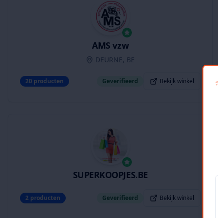
AMS vzw
DEURNE, BE
20
producten
Geverifieerd
Bekijk winkel
SUPERKOOPJES.BE
2
producten
Geverifieerd
Bekijk winkel