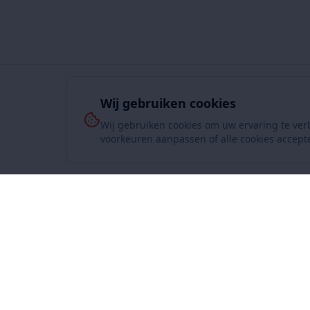
Wij gebruiken cookies
Wij gebruiken cookies om uw ervaring te ver
voorkeuren aanpassen of alle cookies accept
Over On
www.SuperKoopjes.be
De plaats voor koopjes en veilingen
Over ons
Contact