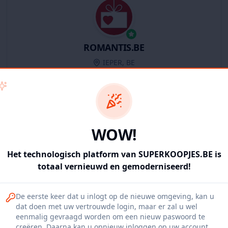
ROMANTIS.BE
IEPER, BE
11
producten
Geverifieerd
Bekijk winkel
WOW!
Het technologisch platform van SUPERKOOPJES.BE is
totaal vernieuwd en gemoderniseerd!
Iepers Kwartier
De eerste keer dat u inlogt op de nieuwe omgeving, kan u
Ieper, BE
dat doen met uw vertrouwde login, maar er zal u wel
eenmalig gevraagd worden om een nieuw paswoord te
1120
producten
Geverifieerd
Bekijk winkel
creëren. Daarna kan u opnieuw inloggen op uw account.