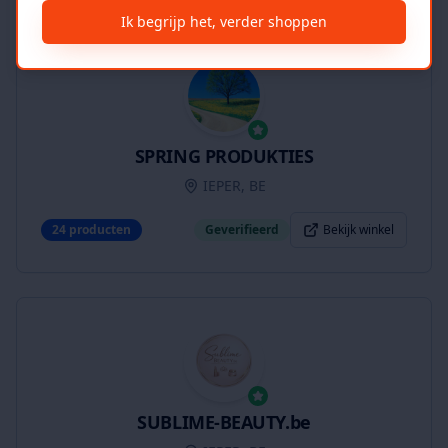
Ik begrijp het, verder shoppen
SPRING PRODUKTIES
IEPER, BE
24
producten
Geverifieerd
Bekijk winkel
SUBLIME-BEAUTY.be