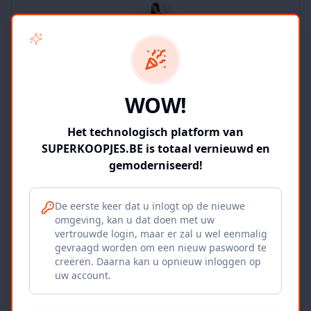
SUPERKOOPJES.BE
WOW!
2
producten
Geverifieerd
Bekijk winkel
Het technologisch platform van
SUPERKOOPJES.BE is totaal vernieuwd en
gemoderniseerd!
De eerste keer dat u inlogt op de nieuwe
omgeving, kan u dat doen met uw
Iepers Kwartier
vertrouwde login, maar er zal u wel eenmalig
gevraagd worden om een nieuw paswoord te
Ieper, BE
creëren. Daarna kan u opnieuw inloggen op
uw account.
1120
producten
Geverifieerd
Bekijk winkel