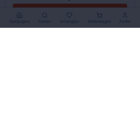
Accepteer Alles
Startpagina
Zoeken
Verlanglijst
Winkelwagen
Profiel
www.SuperKoopjes.be
De plaats voor koopjes en veilingen
Over Ons
Over ons
Contact
FAQ