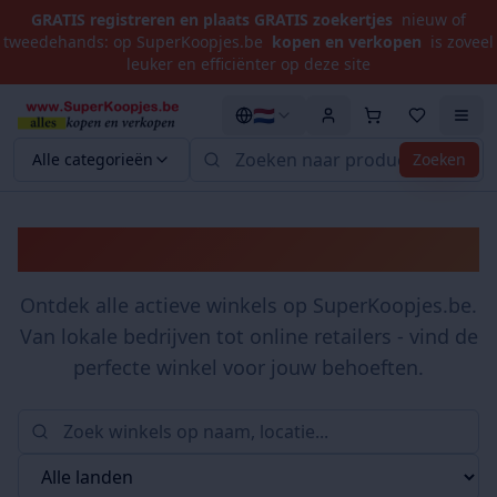
GRATIS registreren en plaats GRATIS zoekertjes
nieuw of
tweedehands: op SuperKoopjes.be
kopen en verkopen
is zoveel
leuker en efficiënter op deze site
🇳🇱
Alle categorieën
Zoeken
Winkels
Ontdek alle actieve winkels op SuperKoopjes.be.
Van lokale bedrijven tot online retailers - vind de
perfecte winkel voor jouw behoeften.