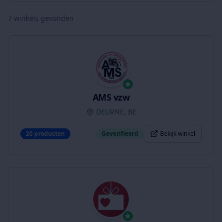
7
winkels gevonden
AMS vzw
DEURNE, BE
20
producten
Geverifieerd
Bekijk winkel