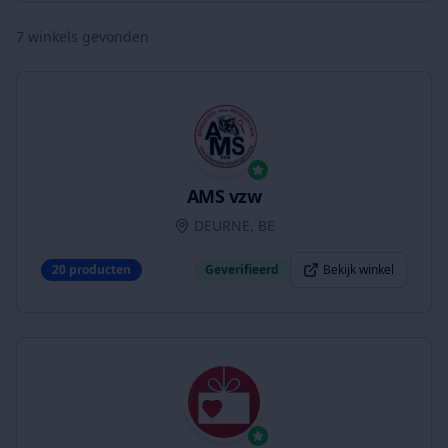
7
winkels gevonden
AMS vzw
DEURNE, BE
20
producten
Geverifieerd
Bekijk winkel