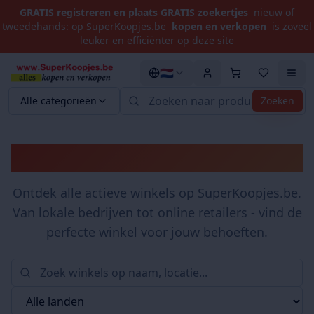
GRATIS registreren en plaats GRATIS zoekertjes
nieuw of
tweedehands: op SuperKoopjes.be
kopen en verkopen
is zoveel
leuker en efficiënter op deze site
🇳🇱
Alle categorieën
Zoeken
Winkels
Ontdek alle actieve winkels op SuperKoopjes.be.
Van lokale bedrijven tot online retailers - vind de
perfecte winkel voor jouw behoeften.