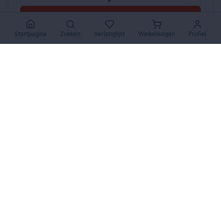
Accepteer Alles
Startpagina
Zoeken
Verlanglijst
Winkelwagen
Profiel
www.SuperKoopjes.be
De plaats voor koopjes en veilingen
Over Ons
Over ons
Contact
FAQ