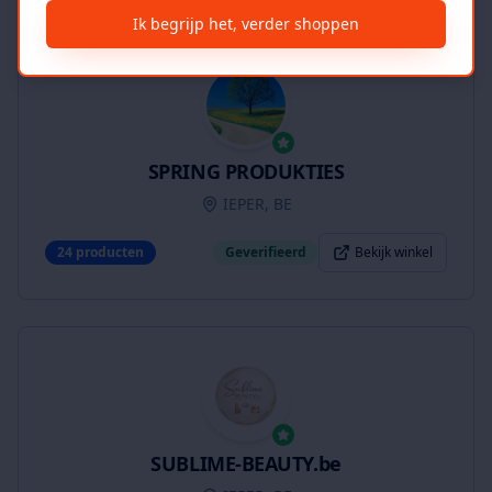
Ik begrijp het, verder shoppen
SPRING PRODUKTIES
IEPER, BE
24
producten
Geverifieerd
Bekijk winkel
SUBLIME-BEAUTY.be