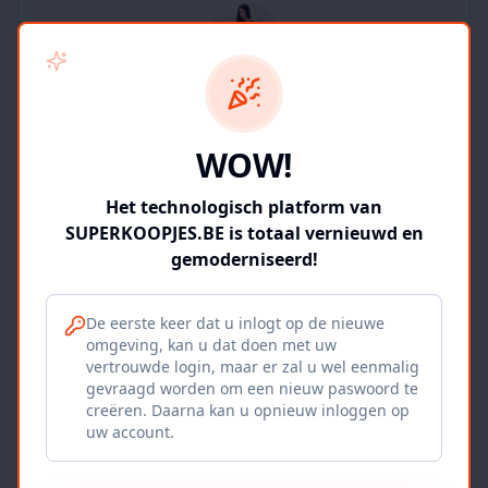
SUPERKOOPJES.BE
WOW!
2
producten
Geverifieerd
Bekijk winkel
Het technologisch platform van
SUPERKOOPJES.BE is totaal vernieuwd en
gemoderniseerd!
De eerste keer dat u inlogt op de nieuwe
omgeving, kan u dat doen met uw
Iepers Kwartier
vertrouwde login, maar er zal u wel eenmalig
gevraagd worden om een nieuw paswoord te
Ieper, BE
creëren. Daarna kan u opnieuw inloggen op
uw account.
1120
producten
Geverifieerd
Bekijk winkel