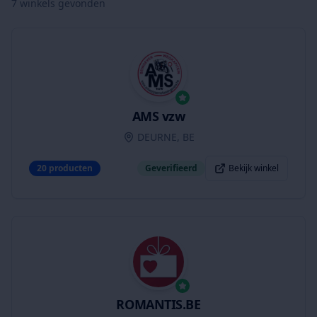
7
winkels gevonden
AMS vzw
DEURNE, BE
20
producten
Geverifieerd
Bekijk winkel
ROMANTIS.BE