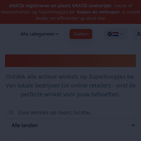
GRATIS registreren en plaats GRATIS zoekertjes
nieuw of
tweedehands: op SuperKoopjes.be
kopen en verkopen
is zoveel
leuker en efficiënter op deze site
🇳🇱
Alle categorieën
Zoeken
Winkels
Ontdek alle actieve winkels op SuperKoopjes.be.
Van lokale bedrijven tot online retailers - vind de
perfecte winkel voor jouw behoeften.