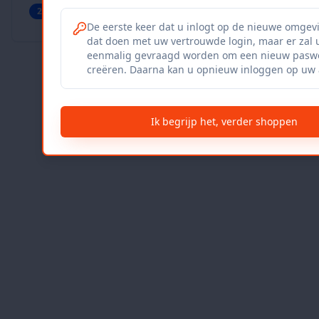
27
producten
Geverifieerd
Bekijk winkel
De eerste keer dat u inlogt op de nieuwe omgev
dat doen met uw vertrouwde login, maar er zal 
eenmalig gevraagd worden om een nieuw paswo
creëren. Daarna kan u opnieuw inloggen op uw 
Ik begrijp het, verder shoppen