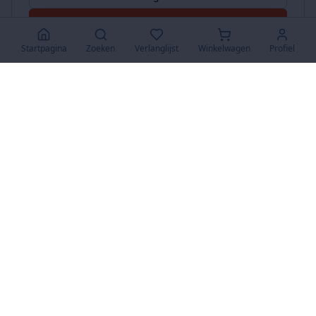
Accepteer Alles
Startpagina
Zoeken
Verlanglijst
Winkelwagen
Profiel
www.SuperKoopjes.be
De plaats voor koopjes en veilingen
Over Ons
Over ons
Contact
FAQ