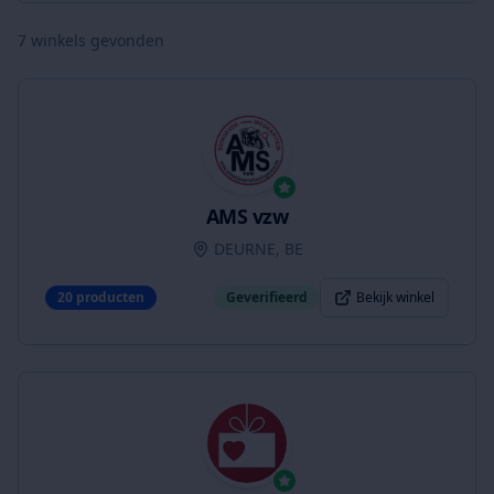
7
winkels gevonden
AMS vzw
DEURNE, BE
20
producten
Geverifieerd
Bekijk winkel