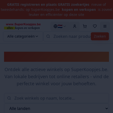
GRATIS registreren en plaats GRATIS zoekertjes
nieuw of
tweedehands: op SuperKoopjes.be
kopen en verkopen
is zoveel
leuker en efficiënter op deze site
🇳🇱
Alle categorieën
Zoeken
Winkels
Ontdek alle actieve winkels op SuperKoopjes.be.
Van lokale bedrijven tot online retailers - vind de
perfecte winkel voor jouw behoeften.