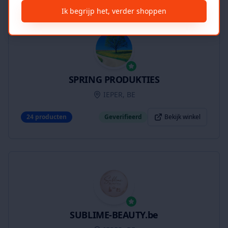
Ik begrijp het, verder shoppen
SPRING PRODUKTIES
IEPER, BE
24
producten
Geverifieerd
Bekijk winkel
SUBLIME-BEAUTY.be