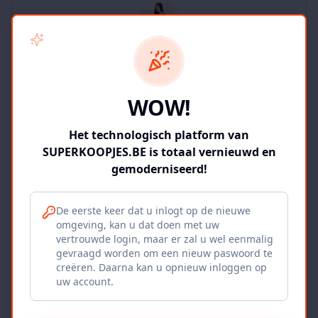
SUPERKOOPJES.BE
WOW!
2
producten
Geverifieerd
Bekijk winkel
Het technologisch platform van
SUPERKOOPJES.BE is totaal vernieuwd en
gemoderniseerd!
De eerste keer dat u inlogt op de nieuwe
omgeving, kan u dat doen met uw
Iepers Kwartier
vertrouwde login, maar er zal u wel eenmalig
gevraagd worden om een nieuw paswoord te
Ieper, BE
creëren. Daarna kan u opnieuw inloggen op
uw account.
1120
producten
Geverifieerd
Bekijk winkel