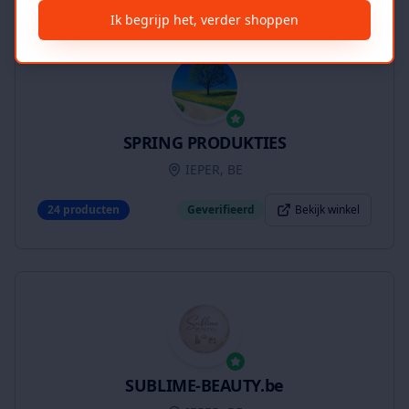
Ik begrijp het, verder shoppen
SPRING PRODUKTIES
IEPER, BE
24
producten
Geverifieerd
Bekijk winkel
SUBLIME-BEAUTY.be