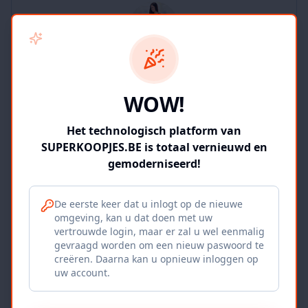
SUPERKOOPJES.BE
WOW!
2
producten
Geverifieerd
Bekijk winkel
Het technologisch platform van
SUPERKOOPJES.BE is totaal vernieuwd en
gemoderniseerd!
De eerste keer dat u inlogt op de nieuwe
omgeving, kan u dat doen met uw
Iepers Kwartier
vertrouwde login, maar er zal u wel eenmalig
gevraagd worden om een nieuw paswoord te
Ieper, BE
creëren. Daarna kan u opnieuw inloggen op
uw account.
1120
producten
Geverifieerd
Bekijk winkel