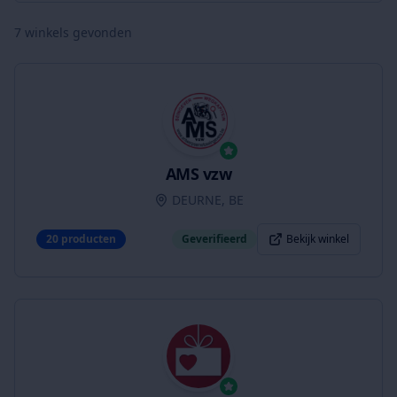
7
winkels gevonden
AMS vzw
DEURNE, BE
20
producten
Geverifieerd
Bekijk winkel