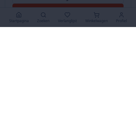
Accepteer Alles
Startpagina
Zoeken
Verlanglijst
Winkelwagen
Profiel
www.SuperKoopjes.be
De plaats voor koopjes en veilingen
Over Ons
Over ons
Contact
FAQ