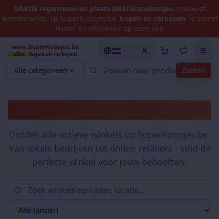
GRATIS registreren en plaats GRATIS zoekertjes
nieuw of
tweedehands: op SuperKoopjes.be
kopen en verkopen
is zoveel
leuker en efficiënter op deze site
🇳🇱
Alle categorieën
Zoeken
Winkels
Ontdek alle actieve winkels op SuperKoopjes.be.
Van lokale bedrijven tot online retailers - vind de
perfecte winkel voor jouw behoeften.