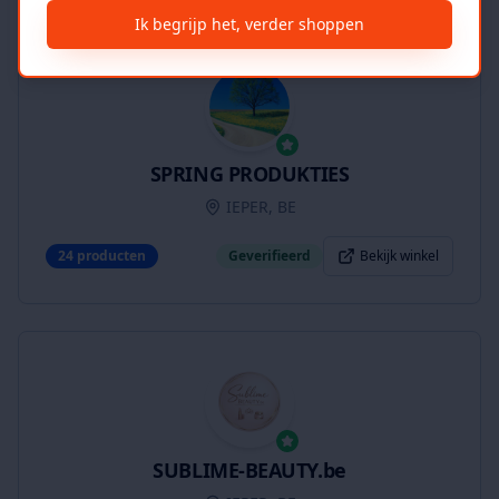
Ik begrijp het, verder shoppen
SPRING PRODUKTIES
IEPER, BE
24
producten
Geverifieerd
Bekijk winkel
SUBLIME-BEAUTY.be