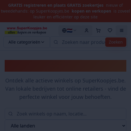
GRATIS registreren en plaats GRATIS zoekertjes
nieuw of
tweedehands: op SuperKoopjes.be
kopen en verkopen
is zoveel
leuker en efficiënter op deze site
🇳🇱
Alle categorieën
Zoeken
Winkels
Ontdek alle actieve winkels op SuperKoopjes.be.
Van lokale bedrijven tot online retailers - vind de
perfecte winkel voor jouw behoeften.