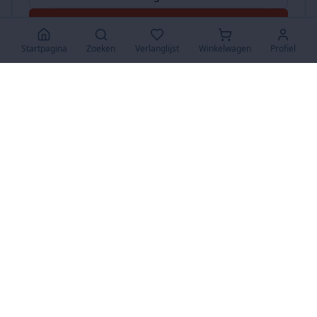
Accepteer Alles
Startpagina
Zoeken
Verlanglijst
Winkelwagen
Profiel
www.SuperKoopjes.be
De plaats voor koopjes en veilingen
Over Ons
Over ons
Contact
FAQ