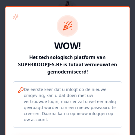
SUPERKOOPJES.BE
WOW!
2
producten
Geverifieerd
Bekijk winkel
Het technologisch platform van
SUPERKOOPJES.BE is totaal vernieuwd en
gemoderniseerd!
De eerste keer dat u inlogt op de nieuwe
omgeving, kan u dat doen met uw
Iepers Kwartier
vertrouwde login, maar er zal u wel eenmalig
gevraagd worden om een nieuw paswoord te
Ieper, BE
creëren. Daarna kan u opnieuw inloggen op
uw account.
1120
producten
Geverifieerd
Bekijk winkel