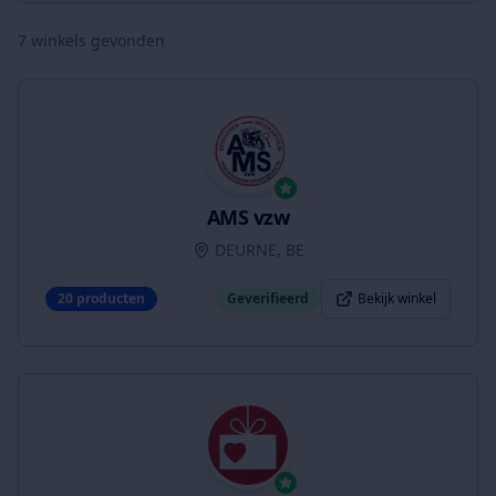
7
winkels gevonden
AMS vzw
DEURNE, BE
20
producten
Geverifieerd
Bekijk winkel