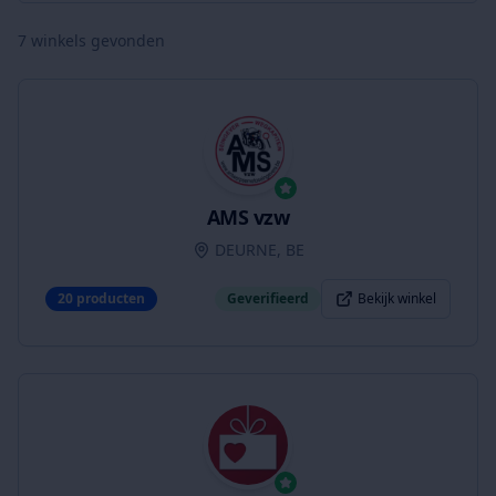
7
winkels gevonden
AMS vzw
DEURNE, BE
20
producten
Geverifieerd
Bekijk winkel