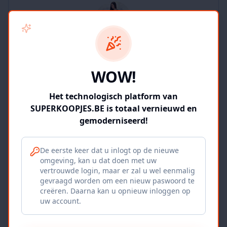
SUPERKOOPJES.BE
WOW!
2
producten
Geverifieerd
Bekijk winkel
Het technologisch platform van
SUPERKOOPJES.BE is totaal vernieuwd en
gemoderniseerd!
De eerste keer dat u inlogt op de nieuwe
omgeving, kan u dat doen met uw
Iepers Kwartier
vertrouwde login, maar er zal u wel eenmalig
gevraagd worden om een nieuw paswoord te
Ieper, BE
creëren. Daarna kan u opnieuw inloggen op
uw account.
1120
producten
Geverifieerd
Bekijk winkel