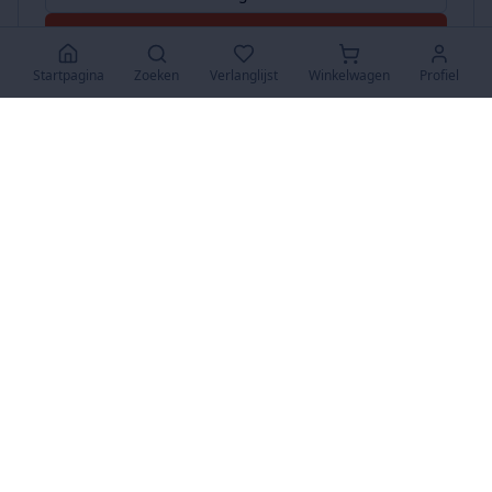
Accepteer Alles
Startpagina
Zoeken
Verlanglijst
Winkelwagen
Profiel
www.SuperKoopjes.be
De plaats voor koopjes en veilingen
Over Ons
Over ons
Contact
FAQ