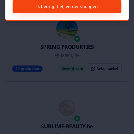
Ik begrijp het, verder shoppen
SPRING PRODUKTIES
IEPER, BE
24
producten
Geverifieerd
Bekijk winkel
SUBLIME-BEAUTY.be