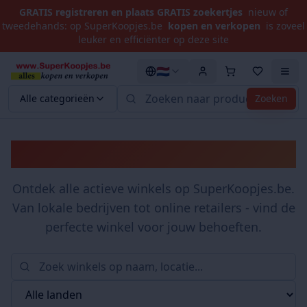
GRATIS registreren en plaats GRATIS zoekertjes
nieuw of
tweedehands: op SuperKoopjes.be
kopen en verkopen
is zoveel
leuker en efficiënter op deze site
🇳🇱
Alle categorieën
Zoeken
Winkels
Ontdek alle actieve winkels op SuperKoopjes.be.
Van lokale bedrijven tot online retailers - vind de
perfecte winkel voor jouw behoeften.