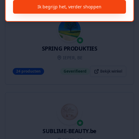
Ik begrijp het, verder shoppen
SPRING PRODUKTIES
IEPER, BE
24
producten
Geverifieerd
Bekijk winkel
SUBLIME-BEAUTY.be