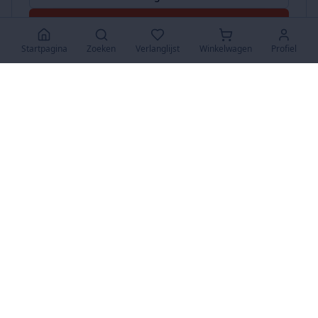
Accepteer Alles
Startpagina
Zoeken
Verlanglijst
Winkelwagen
Profiel
www.SuperKoopjes.be
De plaats voor koopjes en veilingen
Over Ons
Over ons
Contact
FAQ