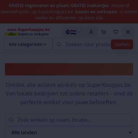
GRATIS registreren en plaats GRATIS zoekertjes
nieuw of
tweedehands: op SuperKoopjes.be
kopen en verkopen
is zoveel
leuker en efficiënter op deze site
🇳🇱
Alle categorieën
Zoeken
Winkels
Ontdek alle actieve winkels op SuperKoopjes.be.
Van lokale bedrijven tot online retailers - vind de
perfecte winkel voor jouw behoeften.