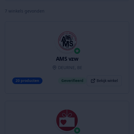
7
winkels gevonden
AMS vzw
DEURNE, BE
20
producten
Geverifieerd
Bekijk winkel