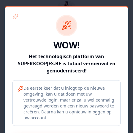
SUPERKOOPJES.BE
WOW!
2
producten
Geverifieerd
Bekijk winkel
Het technologisch platform van
SUPERKOOPJES.BE is totaal vernieuwd en
gemoderniseerd!
De eerste keer dat u inlogt op de nieuwe
omgeving, kan u dat doen met uw
Iepers Kwartier
vertrouwde login, maar er zal u wel eenmalig
gevraagd worden om een nieuw paswoord te
Ieper, BE
creëren. Daarna kan u opnieuw inloggen op
uw account.
1120
producten
Geverifieerd
Bekijk winkel