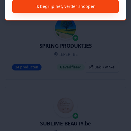
Ik begrijp het, verder shoppen
SPRING PRODUKTIES
IEPER, BE
24
producten
Geverifieerd
Bekijk winkel
SUBLIME-BEAUTY.be