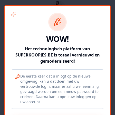
SUPERKOOPJES.BE
WOW!
2
producten
Geverifieerd
Bekijk winkel
Het technologisch platform van
SUPERKOOPJES.BE is totaal vernieuwd en
gemoderniseerd!
De eerste keer dat u inlogt op de nieuwe
omgeving, kan u dat doen met uw
Iepers Kwartier
vertrouwde login, maar er zal u wel eenmalig
gevraagd worden om een nieuw paswoord te
Ieper, BE
creëren. Daarna kan u opnieuw inloggen op
uw account.
1120
producten
Geverifieerd
Bekijk winkel