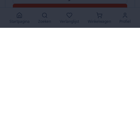
Accepteer Alles
Startpagina
Zoeken
Verlanglijst
Winkelwagen
Profiel
www.SuperKoopjes.be
De plaats voor koopjes en veilingen
Over Ons
Over ons
Contact
FAQ