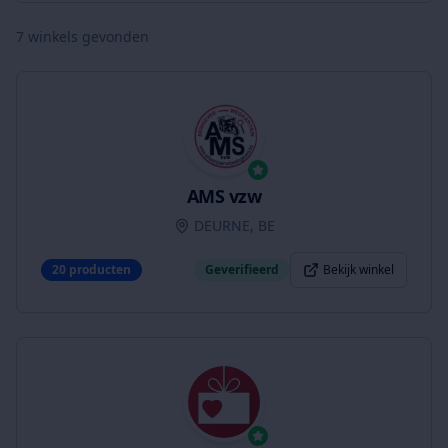
7
winkels gevonden
AMS vzw
DEURNE, BE
20
producten
Geverifieerd
Bekijk winkel