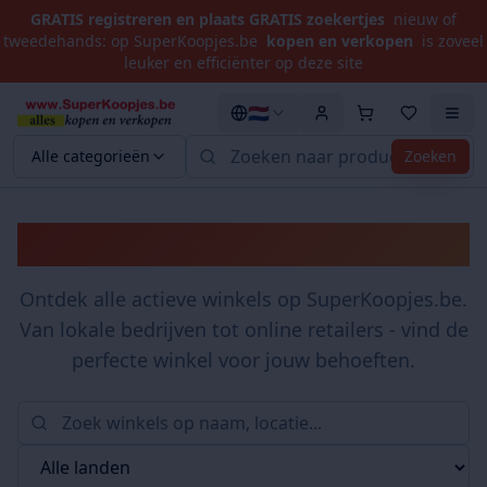
GRATIS registreren en plaats GRATIS zoekertjes
nieuw of
tweedehands: op SuperKoopjes.be
kopen en verkopen
is zoveel
leuker en efficiënter op deze site
🇳🇱
Alle categorieën
Zoeken
Winkels
Ontdek alle actieve winkels op SuperKoopjes.be.
Van lokale bedrijven tot online retailers - vind de
perfecte winkel voor jouw behoeften.