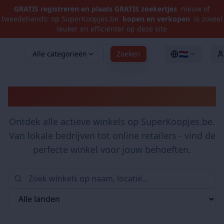
GRATIS registreren en plaats GRATIS zoekertjes
nieuw of
tweedehands: op SuperKoopjes.be
kopen en verkopen
is zoveel
leuker en efficiënter op deze site
🇳🇱
Alle categorieën
Zoeken
Winkels
Ontdek alle actieve winkels op SuperKoopjes.be.
Van lokale bedrijven tot online retailers - vind de
perfecte winkel voor jouw behoeften.