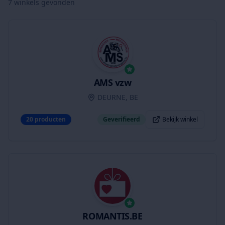
7
winkels gevonden
AMS vzw
DEURNE, BE
20
producten
Geverifieerd
Bekijk winkel
ROMANTIS.BE