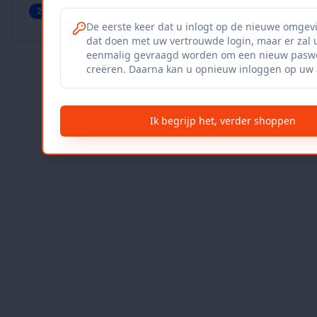
27
producten
Geverifieerd
Bekijk winkel
De eerste keer dat u inlogt op de nieuwe omgev
dat doen met uw vertrouwde login, maar er zal 
eenmalig gevraagd worden om een nieuw paswo
creëren. Daarna kan u opnieuw inloggen op uw 
Ik begrijp het, verder shoppen