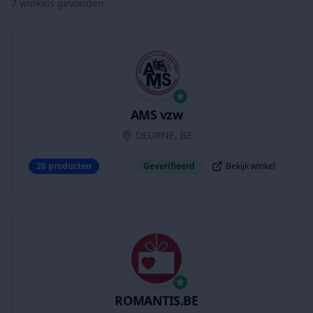
7
winkels gevonden
AMS vzw
DEURNE, BE
20
producten
Geverifieerd
Bekijk winkel
ROMANTIS.BE