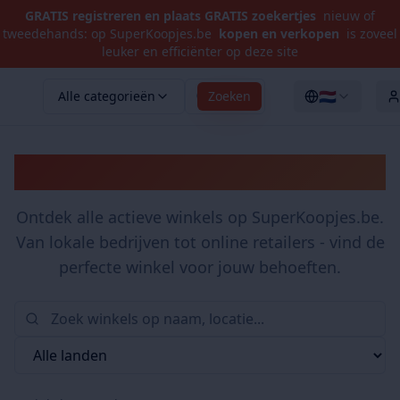
GRATIS registreren en plaats GRATIS zoekertjes
nieuw of
tweedehands: op SuperKoopjes.be
kopen en verkopen
is zoveel
leuker en efficiënter op deze site
🇳🇱
Alle categorieën
Zoeken
Winkels
Ontdek alle actieve winkels op SuperKoopjes.be.
Van lokale bedrijven tot online retailers - vind de
perfecte winkel voor jouw behoeften.