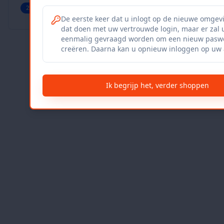
27
producten
Geverifieerd
Bekijk winkel
De eerste keer dat u inlogt op de nieuwe omgev
dat doen met uw vertrouwde login, maar er zal 
eenmalig gevraagd worden om een nieuw paswo
creëren. Daarna kan u opnieuw inloggen op uw 
Ik begrijp het, verder shoppen