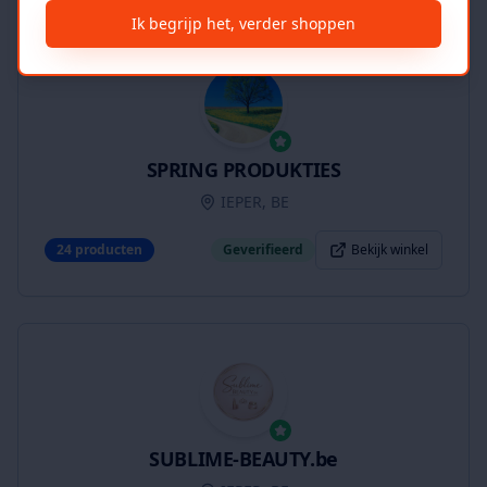
Ik begrijp het, verder shoppen
SPRING PRODUKTIES
IEPER, BE
24
producten
Geverifieerd
Bekijk winkel
SUBLIME-BEAUTY.be