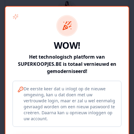
SUPERKOOPJES.BE
WOW!
2
producten
Geverifieerd
Bekijk winkel
Het technologisch platform van
SUPERKOOPJES.BE is totaal vernieuwd en
gemoderniseerd!
De eerste keer dat u inlogt op de nieuwe
omgeving, kan u dat doen met uw
Iepers Kwartier
vertrouwde login, maar er zal u wel eenmalig
gevraagd worden om een nieuw paswoord te
Ieper, BE
creëren. Daarna kan u opnieuw inloggen op
uw account.
1120
producten
Geverifieerd
Bekijk winkel