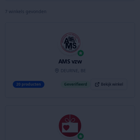
7
winkels gevonden
AMS vzw
DEURNE, BE
20
producten
Geverifieerd
Bekijk winkel