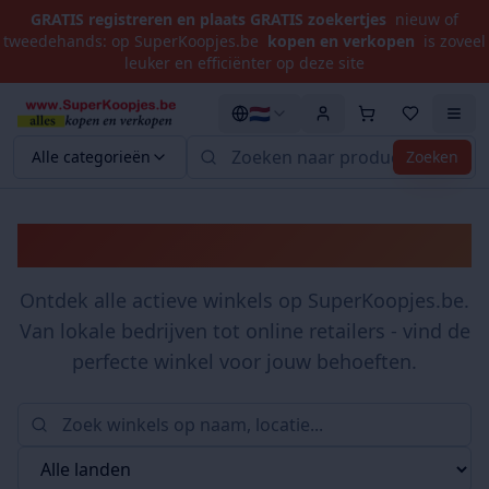
GRATIS registreren en plaats GRATIS zoekertjes
nieuw of
tweedehands: op SuperKoopjes.be
kopen en verkopen
is zoveel
leuker en efficiënter op deze site
🇳🇱
Alle categorieën
Zoeken
Winkels
Ontdek alle actieve winkels op SuperKoopjes.be.
Van lokale bedrijven tot online retailers - vind de
perfecte winkel voor jouw behoeften.