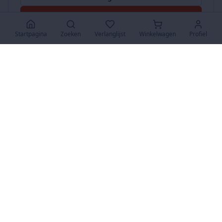
Accepteer Alles
Startpagina
Zoeken
Verlanglijst
Winkelwagen
Profiel
www.SuperKoopjes.be
De plaats voor koopjes en veilingen
Over Ons
Over ons
Contact
FAQ