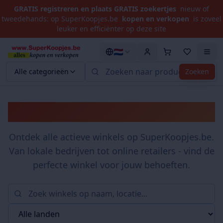
GRATIS registreren en plaats GRATIS zoekertjes
nieuw of
tweedehands: op SuperKoopjes.be
kopen en verkopen
is zoveel
leuker en efficiënter op deze site
🇳🇱
Alle categorieën
Zoeken
Winkels
Ontdek alle actieve winkels op SuperKoopjes.be.
Van lokale bedrijven tot online retailers - vind de
perfecte winkel voor jouw behoeften.