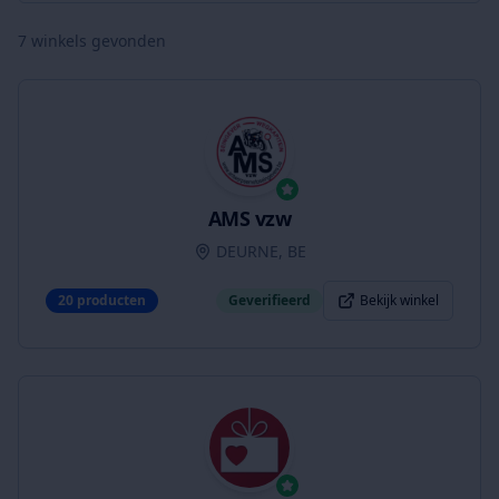
7
winkels gevonden
AMS vzw
DEURNE, BE
20
producten
Geverifieerd
Bekijk winkel