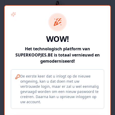
SUPERKOOPJES.BE
WOW!
2
producten
Geverifieerd
Bekijk winkel
Het technologisch platform van
SUPERKOOPJES.BE is totaal vernieuwd en
gemoderniseerd!
De eerste keer dat u inlogt op de nieuwe
omgeving, kan u dat doen met uw
Iepers Kwartier
vertrouwde login, maar er zal u wel eenmalig
gevraagd worden om een nieuw paswoord te
Ieper, BE
creëren. Daarna kan u opnieuw inloggen op
uw account.
1120
producten
Geverifieerd
Bekijk winkel