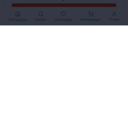
Accepteer Alles
Startpagina
Zoeken
Verlanglijst
Winkelwagen
Profiel
www.SuperKoopjes.be
De plaats voor koopjes en veilingen
Over Ons
Over ons
Contact
FAQ