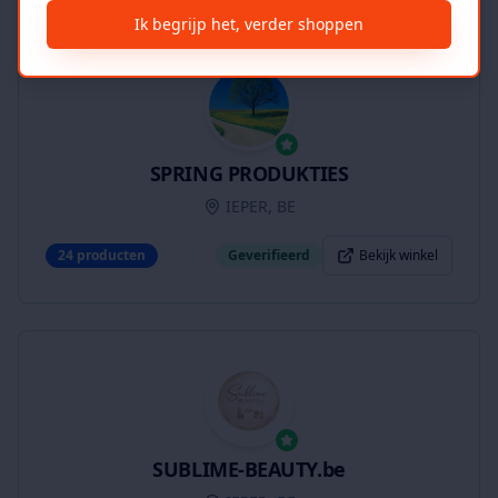
Ik begrijp het, verder shoppen
SPRING PRODUKTIES
IEPER, BE
24
producten
Geverifieerd
Bekijk winkel
SUBLIME-BEAUTY.be