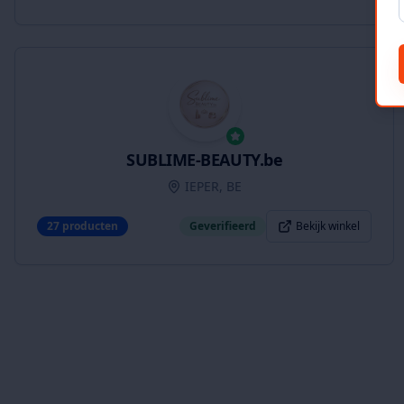
SUBLIME-BEAUTY.be
IEPER, BE
27
producten
Geverifieerd
Bekijk winkel