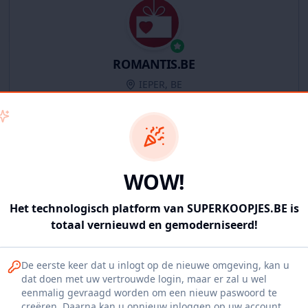
ROMANTIS.BE
IEPER, BE
11
producten
Geverifieerd
Bekijk winkel
WOW!
Het technologisch platform van SUPERKOOPJES.BE is
totaal vernieuwd en gemoderniseerd!
Iepers Kwartier
De eerste keer dat u inlogt op de nieuwe omgeving, kan u
Ieper, BE
dat doen met uw vertrouwde login, maar er zal u wel
eenmalig gevraagd worden om een nieuw paswoord te
1120
producten
Geverifieerd
Bekijk winkel
creëren. Daarna kan u opnieuw inloggen op uw account.