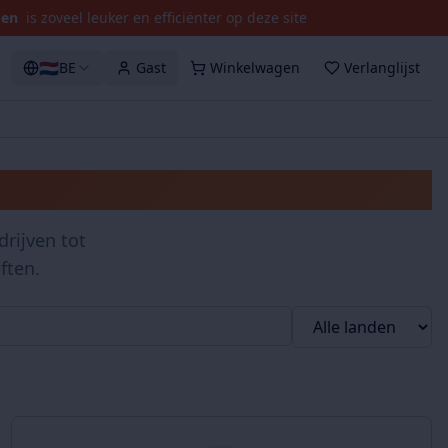
pen
is zoveel leuker en efficiënter op deze site
🇳🇱
BE
Gast
Winkelwagen
Verlanglijst
rijven tot
ften.