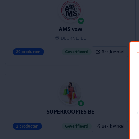
AMS vzw
DEURNE, BE
20
producten
Geverifieerd
Bekijk winkel
SUPERKOOPJES.BE
2
producten
Geverifieerd
Bekijk winkel