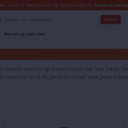
jes
nieuw of tweedehands: op SuperKoopjes.be
kopen en verko
Zoeken
Mensen op zoek naar
Winkels
le actieve winkels op SuperKoopjes.be. Van lokale bed
ne retailers - vind de perfecte winkel voor jouw behoe