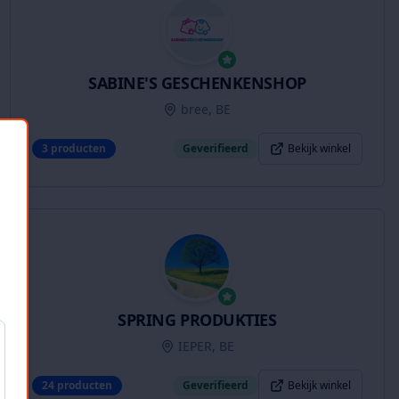
SABINE'S GESCHENKENSHOP
bree, BE
3
producten
Geverifieerd
Bekijk winkel
SPRING PRODUKTIES
IEPER, BE
24
producten
Geverifieerd
Bekijk winkel