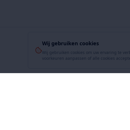
Wij gebruiken cookies
Wij gebruiken cookies om uw ervaring te ver
voorkeuren aanpassen of alle cookies accept
Over On
www.SuperKoopjes.be
De plaats voor koopjes en veilingen
Over ons
Contact