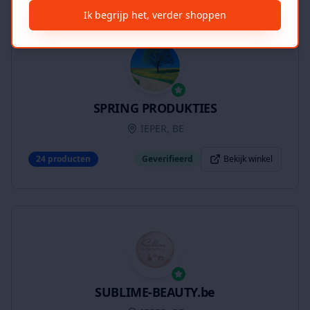
Ik begrijp het, verder shoppen
SPRING PRODUKTIES
IEPER, BE
24
producten
Geverifieerd
Bekijk winkel
SUBLIME-BEAUTY.be