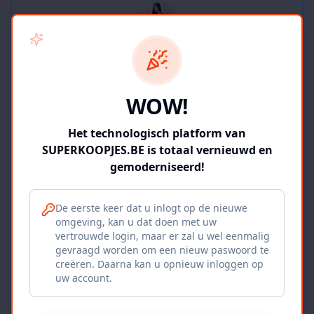
SUPERKOOPJES.BE
WOW!
2
producten
Geverifieerd
Bekijk winkel
Het technologisch platform van
SUPERKOOPJES.BE is totaal vernieuwd en
gemoderniseerd!
De eerste keer dat u inlogt op de nieuwe
omgeving, kan u dat doen met uw
Iepers Kwartier
vertrouwde login, maar er zal u wel eenmalig
gevraagd worden om een nieuw paswoord te
Ieper, BE
creëren. Daarna kan u opnieuw inloggen op
uw account.
1120
producten
Geverifieerd
Bekijk winkel