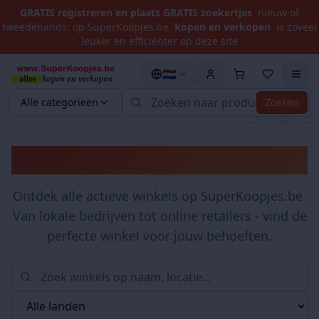
GRATIS registreren en plaats GRATIS zoekertjes
nieuw of
tweedehands: op SuperKoopjes.be
kopen en verkopen
is zoveel
leuker en efficiënter op deze site
🇳🇱
Alle categorieën
Zoeken
Winkels
Ontdek alle actieve winkels op SuperKoopjes.be.
Van lokale bedrijven tot online retailers - vind de
perfecte winkel voor jouw behoeften.