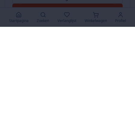
Accepteer Alles
Startpagina
Zoeken
Verlanglijst
Winkelwagen
Profiel
www.SuperKoopjes.be
De plaats voor koopjes en veilingen
Over Ons
Over ons
Contact
FAQ