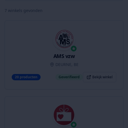
7
winkels gevonden
AMS vzw
DEURNE, BE
20
producten
Geverifieerd
Bekijk winkel