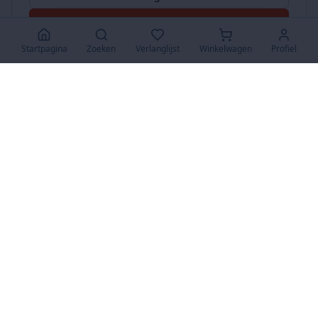
Accepteer Alles
Startpagina
Zoeken
Verlanglijst
Winkelwagen
Profiel
www.SuperKoopjes.be
De plaats voor koopjes en veilingen
Over Ons
Over ons
Contact
FAQ