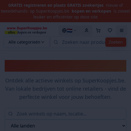
GRATIS registreren en plaats GRATIS zoekertjes
nieuw of
tweedehands: op SuperKoopjes.be
kopen en verkopen
is zoveel
leuker en efficiënter op deze site
🇳🇱
Alle categorieën
Zoeken
Winkels
Ontdek alle actieve winkels op SuperKoopjes.be.
Van lokale bedrijven tot online retailers - vind de
perfecte winkel voor jouw behoeften.