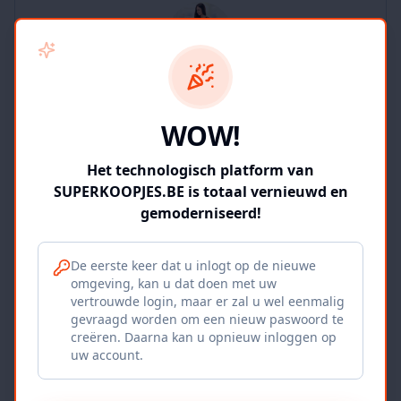
SUPERKOOPJES.BE
WOW!
2
producten
Geverifieerd
Bekijk winkel
Het technologisch platform van
SUPERKOOPJES.BE is totaal vernieuwd en
gemoderniseerd!
De eerste keer dat u inlogt op de nieuwe
omgeving, kan u dat doen met uw
Iepers Kwartier
vertrouwde login, maar er zal u wel eenmalig
gevraagd worden om een nieuw paswoord te
Ieper, BE
creëren. Daarna kan u opnieuw inloggen op
uw account.
1120
producten
Geverifieerd
Bekijk winkel