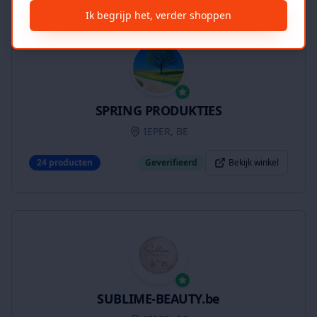
Ik begrijp het, verder shoppen
SPRING PRODUKTIES
IEPER, BE
24
producten
Geverifieerd
Bekijk winkel
SUBLIME-BEAUTY.be