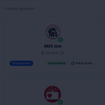
7
winkels gevonden
AMS vzw
DEURNE, BE
20
producten
Geverifieerd
Bekijk winkel