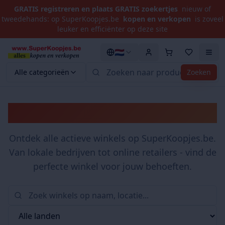
GRATIS registreren en plaats GRATIS zoekertjes
nieuw of
tweedehands: op SuperKoopjes.be
kopen en verkopen
is zoveel
leuker en efficiënter op deze site
🇳🇱
Alle categorieën
Zoeken
Winkels
Ontdek alle actieve winkels op SuperKoopjes.be.
Van lokale bedrijven tot online retailers - vind de
perfecte winkel voor jouw behoeften.