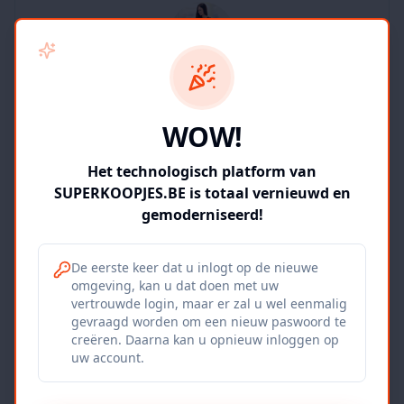
SUPERKOOPJES.BE
WOW!
2
producten
Geverifieerd
Bekijk winkel
Het technologisch platform van
SUPERKOOPJES.BE is totaal vernieuwd en
gemoderniseerd!
De eerste keer dat u inlogt op de nieuwe
omgeving, kan u dat doen met uw
Iepers Kwartier
vertrouwde login, maar er zal u wel eenmalig
gevraagd worden om een nieuw paswoord te
Ieper, BE
creëren. Daarna kan u opnieuw inloggen op
uw account.
1120
producten
Geverifieerd
Bekijk winkel