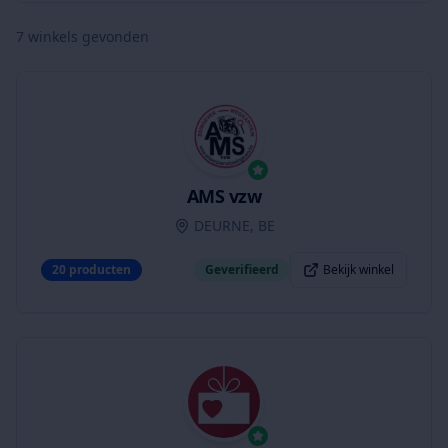
7
winkels gevonden
AMS vzw
DEURNE, BE
20
producten
Geverifieerd
Bekijk winkel