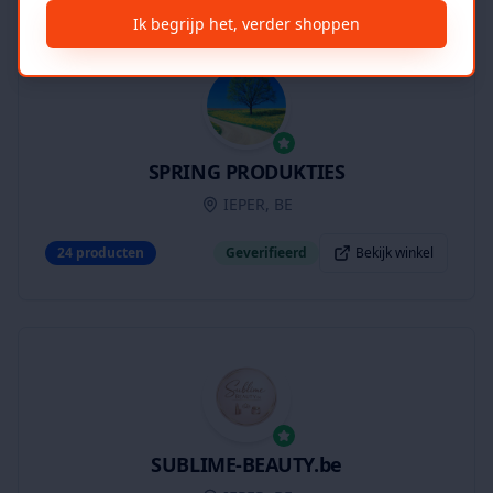
Ik begrijp het, verder shoppen
SPRING PRODUKTIES
IEPER, BE
24
producten
Geverifieerd
Bekijk winkel
SUBLIME-BEAUTY.be