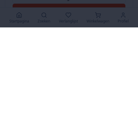
Accepteer Alles
Startpagina
Zoeken
Verlanglijst
Winkelwagen
Profiel
www.SuperKoopjes.be
De plaats voor koopjes en veilingen
Over Ons
Over ons
Contact
FAQ