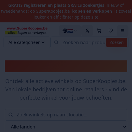
GRATIS registreren en plaats GRATIS zoekertjes
nieuw of
tweedehands: op SuperKoopjes.be
kopen en verkopen
is zoveel
leuker en efficiënter op deze site
🇳🇱
Alle categorieën
Zoeken
Winkels
Ontdek alle actieve winkels op SuperKoopjes.be.
Van lokale bedrijven tot online retailers - vind de
perfecte winkel voor jouw behoeften.