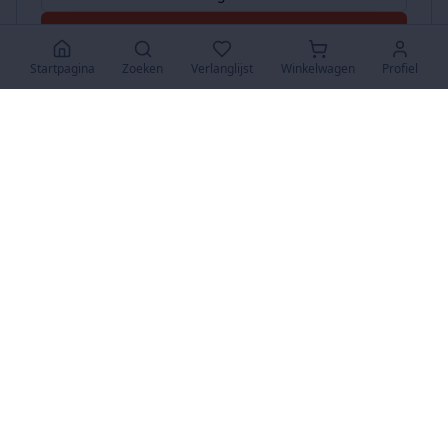
Accepteer Alles
Startpagina
Zoeken
Verlanglijst
Winkelwagen
Profiel
www.SuperKoopjes.be
De plaats voor koopjes en veilingen
Over Ons
Over ons
Contact
FAQ