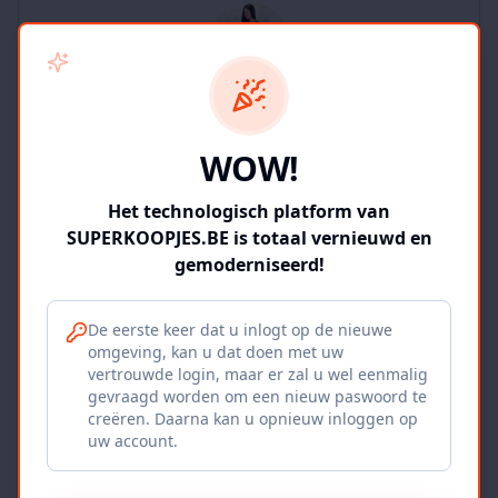
SUPERKOOPJES.BE
WOW!
2
producten
Geverifieerd
Bekijk winkel
Het technologisch platform van
SUPERKOOPJES.BE is totaal vernieuwd en
gemoderniseerd!
De eerste keer dat u inlogt op de nieuwe
omgeving, kan u dat doen met uw
Iepers Kwartier
vertrouwde login, maar er zal u wel eenmalig
gevraagd worden om een nieuw paswoord te
Ieper, BE
creëren. Daarna kan u opnieuw inloggen op
uw account.
1120
producten
Geverifieerd
Bekijk winkel