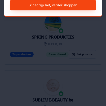
Ik begrijp het, verder shoppen
SPRING PRODUKTIES
IEPER, BE
24
producten
Geverifieerd
Bekijk winkel
SUBLIME-BEAUTY.be