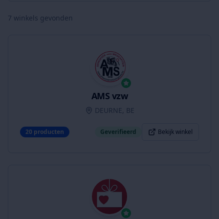
7
winkels gevonden
AMS vzw
DEURNE, BE
20
producten
Geverifieerd
Bekijk winkel