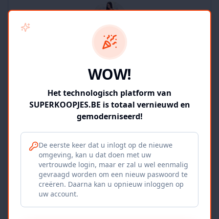
SUPERKOOPJES.BE
WOW!
2
producten
Geverifieerd
Bekijk winkel
Het technologisch platform van
SUPERKOOPJES.BE is totaal vernieuwd en
gemoderniseerd!
De eerste keer dat u inlogt op de nieuwe
omgeving, kan u dat doen met uw
Iepers Kwartier
vertrouwde login, maar er zal u wel eenmalig
gevraagd worden om een nieuw paswoord te
Ieper, BE
creëren. Daarna kan u opnieuw inloggen op
uw account.
1120
producten
Geverifieerd
Bekijk winkel