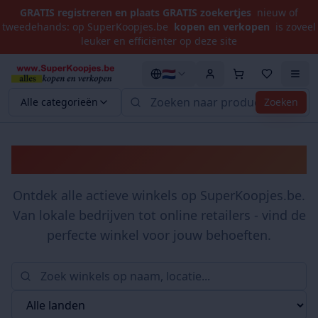
GRATIS registreren en plaats GRATIS zoekertjes
nieuw of
tweedehands: op SuperKoopjes.be
kopen en verkopen
is zoveel
leuker en efficiënter op deze site
🇳🇱
Alle categorieën
Zoeken
Winkels
Ontdek alle actieve winkels op SuperKoopjes.be.
Van lokale bedrijven tot online retailers - vind de
perfecte winkel voor jouw behoeften.