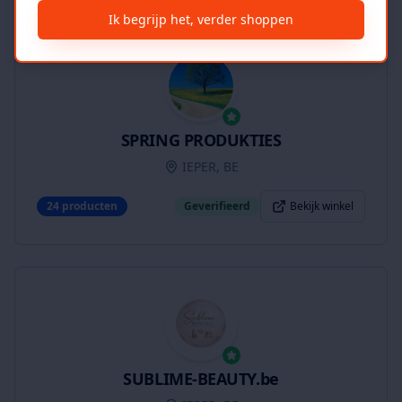
Ik begrijp het, verder shoppen
SPRING PRODUKTIES
IEPER, BE
24
producten
Geverifieerd
Bekijk winkel
SUBLIME-BEAUTY.be