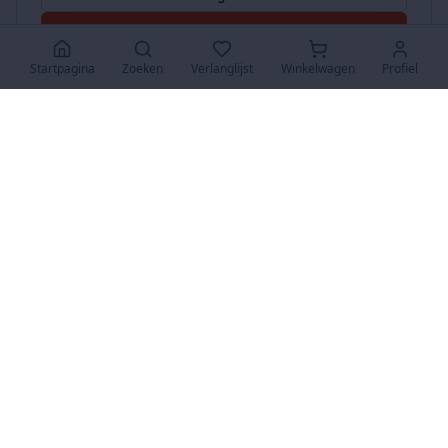
Accepteer Alles
Startpagina
Zoeken
Verlanglijst
Winkelwagen
Profiel
www.SuperKoopjes.be
De plaats voor koopjes en veilingen
Over Ons
Over ons
Contact
FAQ