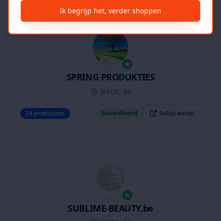
Ik begrijp het, verder shoppen
SPRING PRODUKTIES
IEPER, BE
24
producten
Geverifieerd
Bekijk winkel
SUBLIME-BEAUTY.be