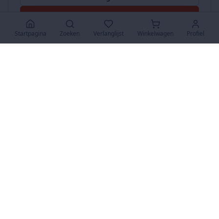
Accepteer Alles
Startpagina
Zoeken
Verlanglijst
Winkelwagen
Profiel
www.SuperKoopjes.be
De plaats voor koopjes en veilingen
Over Ons
Over ons
Contact
FAQ