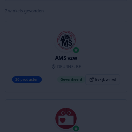
7
winkels gevonden
AMS vzw
DEURNE, BE
20
producten
Geverifieerd
Bekijk winkel