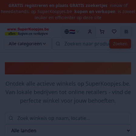
GRATIS registreren en plaats GRATIS zoekertjes
nieuw of
tweedehands: op SuperKoopjes.be
kopen en verkopen
is zoveel
leuker en efficiënter op deze site
🇳🇱
Alle categorieën
Zoeken
Winkels
Ontdek alle actieve winkels op SuperKoopjes.be.
Van lokale bedrijven tot online retailers - vind de
perfecte winkel voor jouw behoeften.