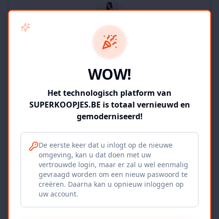
SUPERKOOPJES.BE
WOW!
2
producten
Geverifieerd
Bekijk winkel
Het technologisch platform van
SUPERKOOPJES.BE is totaal vernieuwd en
gemoderniseerd!
De eerste keer dat u inlogt op de nieuwe
omgeving, kan u dat doen met uw
Iepers Kwartier
vertrouwde login, maar er zal u wel eenmalig
gevraagd worden om een nieuw paswoord te
Ieper, BE
creëren. Daarna kan u opnieuw inloggen op
uw account.
1120
producten
Geverifieerd
Bekijk winkel