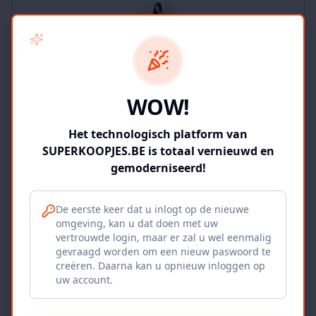
SUPERKOOPJES.BE
WOW!
2
producten
Geverifieerd
Bekijk winkel
Het technologisch platform van
SUPERKOOPJES.BE is totaal vernieuwd en
gemoderniseerd!
De eerste keer dat u inlogt op de nieuwe
omgeving, kan u dat doen met uw
Iepers Kwartier
vertrouwde login, maar er zal u wel eenmalig
gevraagd worden om een nieuw paswoord te
Ieper, BE
creëren. Daarna kan u opnieuw inloggen op
uw account.
1120
producten
Geverifieerd
Bekijk winkel