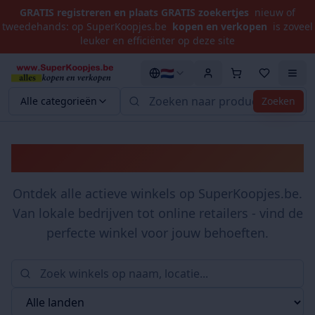
GRATIS registreren en plaats GRATIS zoekertjes
nieuw of
tweedehands: op SuperKoopjes.be
kopen en verkopen
is zoveel
leuker en efficiënter op deze site
🇳🇱
Alle categorieën
Zoeken
Winkels
Ontdek alle actieve winkels op SuperKoopjes.be.
Van lokale bedrijven tot online retailers - vind de
perfecte winkel voor jouw behoeften.