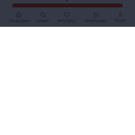
Accepteer Alles
Startpagina
Zoeken
Verlanglijst
Winkelwagen
Profiel
www.SuperKoopjes.be
De plaats voor koopjes en veilingen
Over Ons
Over ons
Contact
FAQ