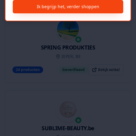
Ik begrijp het, verder shoppen
SPRING PRODUKTIES
IEPER, BE
24
producten
Geverifieerd
Bekijk winkel
SUBLIME-BEAUTY.be