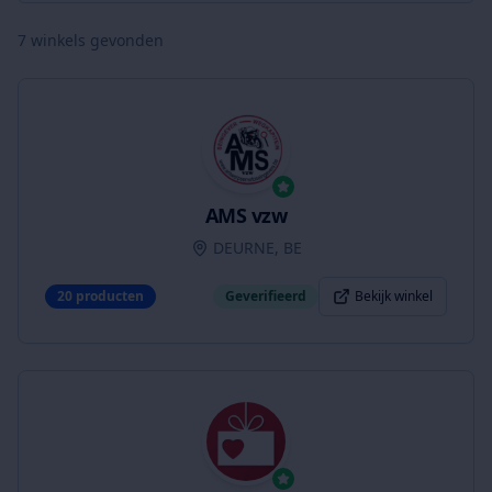
7
winkels gevonden
AMS vzw
DEURNE, BE
20
producten
Geverifieerd
Bekijk winkel