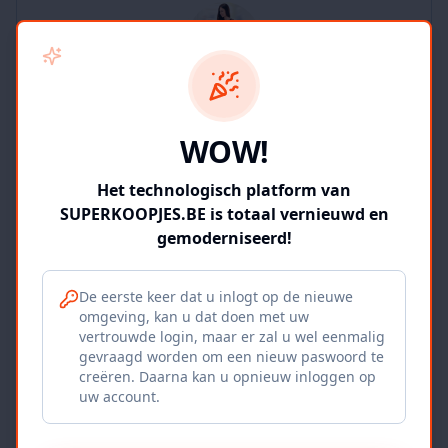
SUPERKOOPJES.BE
WOW!
2
producten
Geverifieerd
Bekijk winkel
Het technologisch platform van
SUPERKOOPJES.BE is totaal vernieuwd en
gemoderniseerd!
De eerste keer dat u inlogt op de nieuwe
omgeving, kan u dat doen met uw
Iepers Kwartier
vertrouwde login, maar er zal u wel eenmalig
gevraagd worden om een nieuw paswoord te
Ieper, BE
creëren. Daarna kan u opnieuw inloggen op
uw account.
1120
producten
Geverifieerd
Bekijk winkel