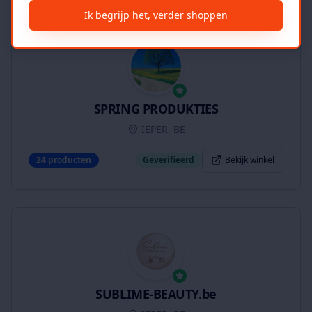
Ik begrijp het, verder shoppen
SPRING PRODUKTIES
IEPER, BE
24
producten
Geverifieerd
Bekijk winkel
SUBLIME-BEAUTY.be