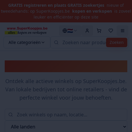
GRATIS registreren en plaats GRATIS zoekertjes
nieuw of
tweedehands: op SuperKoopjes.be
kopen en verkopen
is zoveel
leuker en efficiënter op deze site
🇳🇱
Alle categorieën
Zoeken
Winkels
Ontdek alle actieve winkels op SuperKoopjes.be.
Van lokale bedrijven tot online retailers - vind de
perfecte winkel voor jouw behoeften.