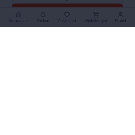
Accepteer Alles
Startpagina
Zoeken
Verlanglijst
Winkelwagen
Profiel
www.SuperKoopjes.be
De plaats voor koopjes en veilingen
Over Ons
Over ons
Contact
FAQ