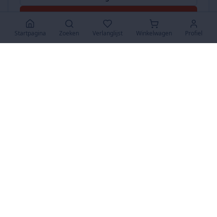
Accepteer Alles
Startpagina
Zoeken
Verlanglijst
Winkelwagen
Profiel
www.SuperKoopjes.be
De plaats voor koopjes en veilingen
Over Ons
Over ons
Contact
FAQ