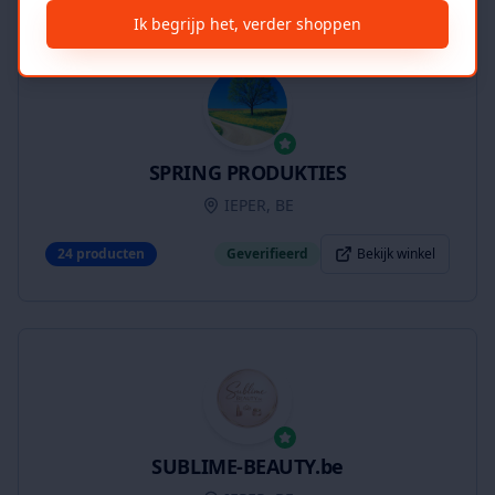
Ik begrijp het, verder shoppen
SPRING PRODUKTIES
IEPER, BE
24
producten
Geverifieerd
Bekijk winkel
SUBLIME-BEAUTY.be