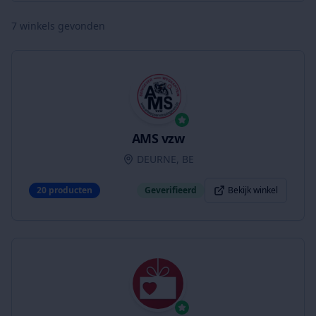
7
winkels gevonden
AMS vzw
DEURNE, BE
20
producten
Geverifieerd
Bekijk winkel