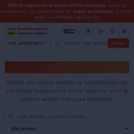
GRATIS registreren en plaats GRATIS zoekertjes
nieuw of
tweedehands: op SuperKoopjes.be
kopen en verkopen
is zoveel
leuker en efficiënter op deze site
🇳🇱
Alle categorieën
Zoeken
Winkels
Ontdek alle actieve winkels op SuperKoopjes.be.
Van lokale bedrijven tot online retailers - vind de
perfecte winkel voor jouw behoeften.