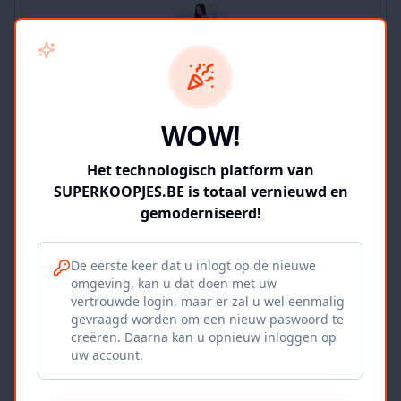
SUPERKOOPJES.BE
WOW!
2
producten
Geverifieerd
Bekijk winkel
Het technologisch platform van
SUPERKOOPJES.BE is totaal vernieuwd en
gemoderniseerd!
De eerste keer dat u inlogt op de nieuwe
omgeving, kan u dat doen met uw
Iepers Kwartier
vertrouwde login, maar er zal u wel eenmalig
gevraagd worden om een nieuw paswoord te
Ieper, BE
creëren. Daarna kan u opnieuw inloggen op
uw account.
1120
producten
Geverifieerd
Bekijk winkel