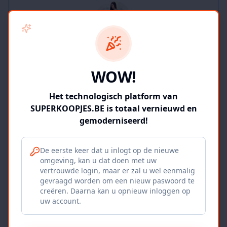
SUPERKOOPJES.BE
WOW!
2
producten
Geverifieerd
Bekijk winkel
Het technologisch platform van
SUPERKOOPJES.BE is totaal vernieuwd en
gemoderniseerd!
De eerste keer dat u inlogt op de nieuwe
omgeving, kan u dat doen met uw
Iepers Kwartier
vertrouwde login, maar er zal u wel eenmalig
gevraagd worden om een nieuw paswoord te
Ieper, BE
creëren. Daarna kan u opnieuw inloggen op
uw account.
1120
producten
Geverifieerd
Bekijk winkel