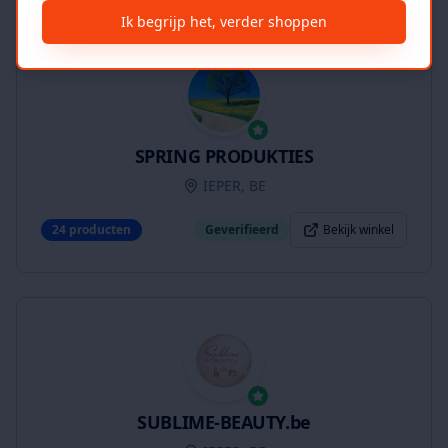
Ik begrijp het, verder shoppen
SPRING PRODUKTIES
IEPER, BE
24
producten
Geverifieerd
Bekijk winkel
SUBLIME-BEAUTY.be