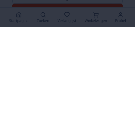
Accepteer Alles
Startpagina
Zoeken
Verlanglijst
Winkelwagen
Profiel
www.SuperKoopjes.be
De plaats voor koopjes en veilingen
Over Ons
Over ons
Contact
FAQ