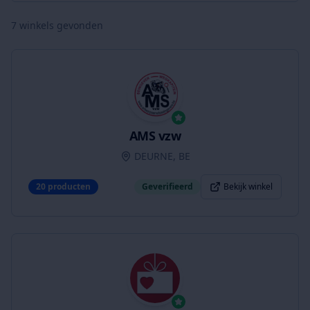
7
winkels gevonden
AMS vzw
DEURNE, BE
20
producten
Geverifieerd
Bekijk winkel