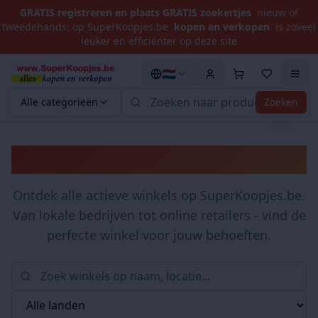
GRATIS registreren en plaats GRATIS zoekertjes
nieuw of
tweedehands: op SuperKoopjes.be
kopen en verkopen
is zoveel
leuker en efficiënter op deze site
🇳🇱
Alle categorieën
Zoeken
Winkels
Ontdek alle actieve winkels op SuperKoopjes.be.
Van lokale bedrijven tot online retailers - vind de
perfecte winkel voor jouw behoeften.