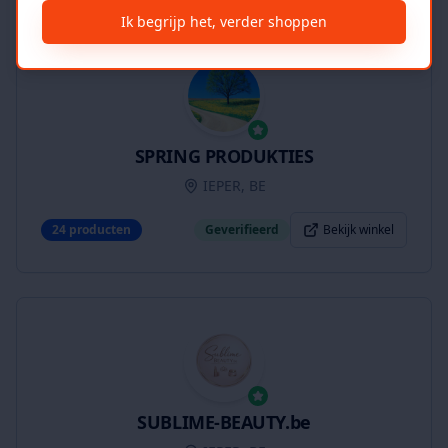
Ik begrijp het, verder shoppen
SPRING PRODUKTIES
IEPER, BE
24
producten
Geverifieerd
Bekijk winkel
SUBLIME-BEAUTY.be