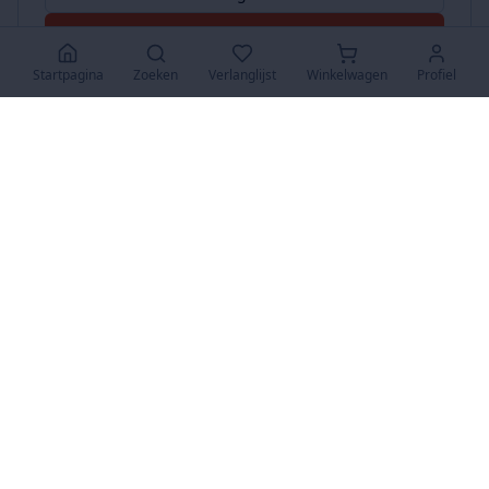
Accepteer Alles
Startpagina
Zoeken
Verlanglijst
Winkelwagen
Profiel
www.SuperKoopjes.be
De plaats voor koopjes en veilingen
Over Ons
Over ons
Contact
FAQ