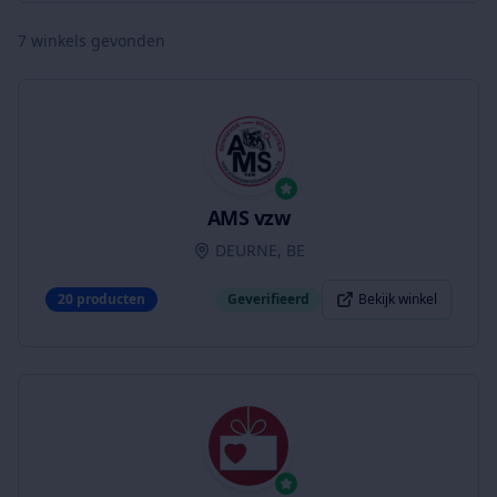
7
winkels gevonden
AMS vzw
DEURNE, BE
20
producten
Geverifieerd
Bekijk winkel