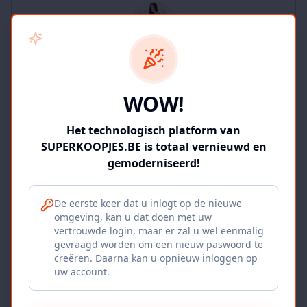
SUPERKOOPJES.BE
WOW!
2
producten
Geverifieerd
Bekijk winkel
Het technologisch platform van
SUPERKOOPJES.BE is totaal vernieuwd en
gemoderniseerd!
De eerste keer dat u inlogt op de nieuwe
omgeving, kan u dat doen met uw
Iepers Kwartier
vertrouwde login, maar er zal u wel eenmalig
gevraagd worden om een nieuw paswoord te
Ieper, BE
creëren. Daarna kan u opnieuw inloggen op
uw account.
1120
producten
Geverifieerd
Bekijk winkel