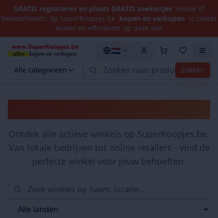
GRATIS registreren en plaats GRATIS zoekertjes
nieuw of
tweedehands: op SuperKoopjes.be
kopen en verkopen
is zoveel
leuker en efficiënter op deze site
🇳🇱
Alle categorieën
Zoeken
Winkels
Ontdek alle actieve winkels op SuperKoopjes.be.
Van lokale bedrijven tot online retailers - vind de
perfecte winkel voor jouw behoeften.