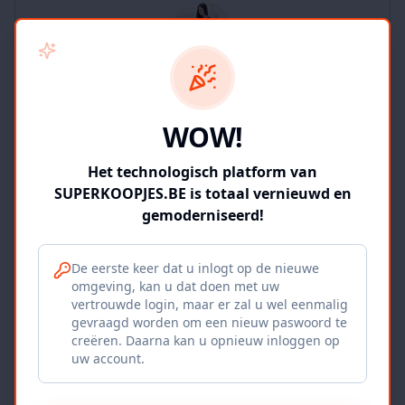
SUPERKOOPJES.BE
WOW!
2
producten
Geverifieerd
Bekijk winkel
Het technologisch platform van
SUPERKOOPJES.BE is totaal vernieuwd en
gemoderniseerd!
De eerste keer dat u inlogt op de nieuwe
omgeving, kan u dat doen met uw
Iepers Kwartier
vertrouwde login, maar er zal u wel eenmalig
gevraagd worden om een nieuw paswoord te
Ieper, BE
creëren. Daarna kan u opnieuw inloggen op
uw account.
1120
producten
Geverifieerd
Bekijk winkel