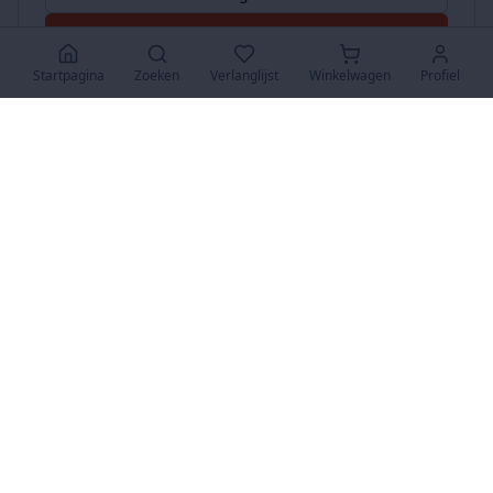
Accepteer Alles
Startpagina
Zoeken
Verlanglijst
Winkelwagen
Profiel
www.SuperKoopjes.be
De plaats voor koopjes en veilingen
Over Ons
Over ons
Contact
FAQ