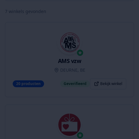
7
winkels gevonden
AMS vzw
DEURNE, BE
20
producten
Geverifieerd
Bekijk winkel