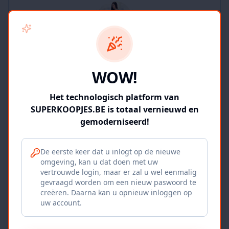
SUPERKOOPJES.BE
WOW!
2
producten
Geverifieerd
Bekijk winkel
Het technologisch platform van
SUPERKOOPJES.BE is totaal vernieuwd en
gemoderniseerd!
De eerste keer dat u inlogt op de nieuwe
omgeving, kan u dat doen met uw
Iepers Kwartier
vertrouwde login, maar er zal u wel eenmalig
gevraagd worden om een nieuw paswoord te
Ieper, BE
creëren. Daarna kan u opnieuw inloggen op
uw account.
1120
producten
Geverifieerd
Bekijk winkel