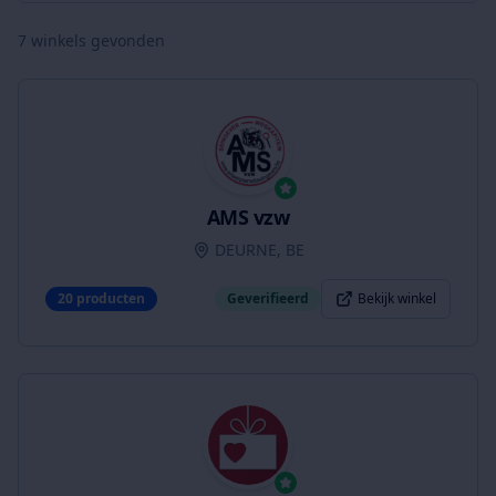
7
winkels gevonden
AMS vzw
DEURNE, BE
20
producten
Geverifieerd
Bekijk winkel