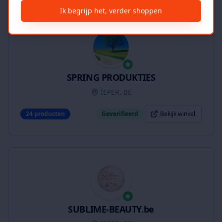
Ik begrijp het, verder shoppen
SPRING PRODUKTIES
IEPER, BE
24
producten
Geverifieerd
Bekijk winkel
SUBLIME-BEAUTY.be