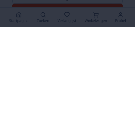
Accepteer Alles
Startpagina
Zoeken
Verlanglijst
Winkelwagen
Profiel
www.SuperKoopjes.be
De plaats voor koopjes en veilingen
Over Ons
Over ons
Contact
FAQ