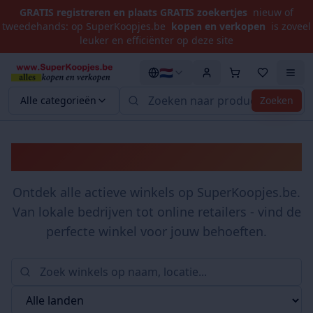
GRATIS registreren en plaats GRATIS zoekertjes
nieuw of
tweedehands: op SuperKoopjes.be
kopen en verkopen
is zoveel
leuker en efficiënter op deze site
🇳🇱
Alle categorieën
Zoeken
Winkels
Ontdek alle actieve winkels op SuperKoopjes.be.
Van lokale bedrijven tot online retailers - vind de
perfecte winkel voor jouw behoeften.