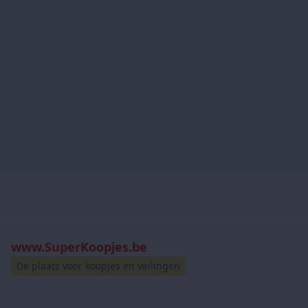
www.SuperKoopjes.be
De plaats voor koopjes en veilingen