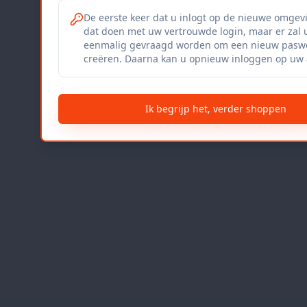
De eerste keer dat u inlogt op de nieuwe omgev
dat doen met uw vertrouwde login, maar er zal 
eenmalig gevraagd worden om een nieuw paswo
creëren. Daarna kan u opnieuw inloggen op uw 
Ik begrijp het, verder shoppen